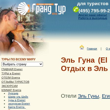
для туристов
(495) 795-99-
Другие наши офисы!
Работа в выходные
|
Главная
О 
Эль Гуна (El
ТУРЫ ПО ВСЕМУ МИРУ
Отдых в Эль
ГЛАВНАЯ Египет
ТУРЫ в Египет
ОТЕЛИ Египта
ОТЗЫВЫ ТУРИСТОВ
ЭКСКУРСИИ
КЛИМАТ Египта
Хургада
Отели
,
Эль Гуны
Еги
Шарм эль Шейх
туры в Египет
экскурсии Египет
Карта Египта