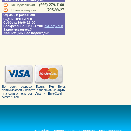
Телефоны в Москве (495):
(999) 279-1160
Менделеевская
795-99-27
Новослободская
Офисы в регионах:
Будни 10:00-20:00
Суббота 10:00-16:00
Воскресенье 10:00-17:00 (
см. офисы
)
Задерживаетесь?
Звоните, мы Вас подождем!
Во всех офисах Гранд Тур Вояж
принимаются к оплате пластиковые карты
платежных систем Visa и EuroCard /
MasterCard