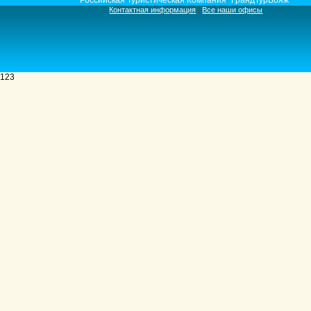
Российская Туристическая Компания "ГрандТурВояж"
|
Контактная информация
Все наши офисы
123