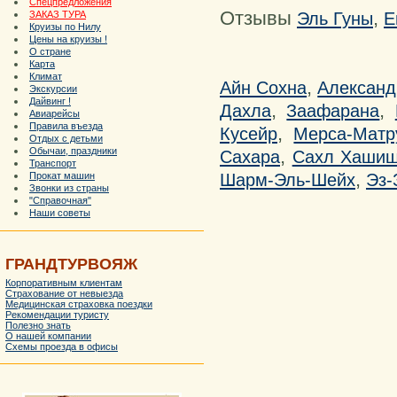
Спецпредложения
Отзывы
,
Эль Гуны
Е
ЗАКАЗ ТУРА
Круизы по Нилу
Цены на круизы !
О стране
Карта
Климат
,
Айн Сохна
Александ
Экскурсии
Дайвинг !
,
,
Дахла
Заафарана
Авиарейсы
Правила въезда
,
Кусейр
Мерса-Матр
Отдых с детьми
,
Обычаи, праздники
Сахара
Сахл Хаши
Транспорт
,
Шарм-Эль-Шейх
Эз-
Прокат машин
Звонки из страны
"Справочная"
Наши советы
ГРАНДТУРВОЯЖ
Корпоративным клиентам
Страхование от невыезда
Медицинская страховка поездки
Рекомендации туристу
Полезно знать
О нашей компании
Схемы проезда в офисы