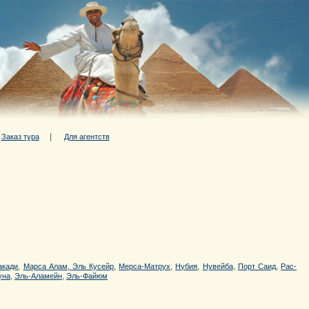
|
|
Заказ тура
Для агентств
,
,
,
,
,
,
акади
Марса Алам, Эль Кусейр
Мерса-Матрух
Нубия
Нувейба
Порт Саид
Рас-
,
,
уна
Эль-Аламейн
Эль-Файюм