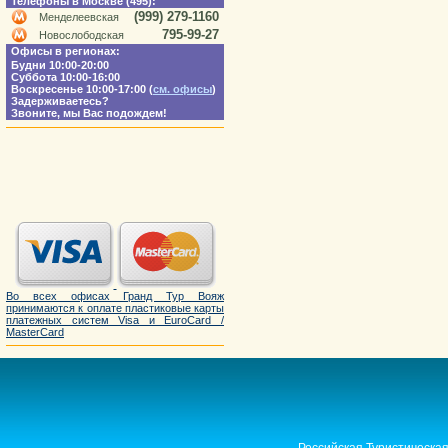
Телефоны в Москве (495):
(999) 279-1160
Менделеевская
795-99-27
Новослободская
Офисы в регионах:
Будни 10:00-20:00
Суббота 10:00-16:00
Воскресенье 10:00-17:00 (
см. офисы
)
Задерживаетесь?
Звоните, мы Вас подождем!
Во всех офисах Гранд Тур Вояж
принимаются к оплате пластиковые карты
платежных систем Visa и EuroCard /
MasterCard