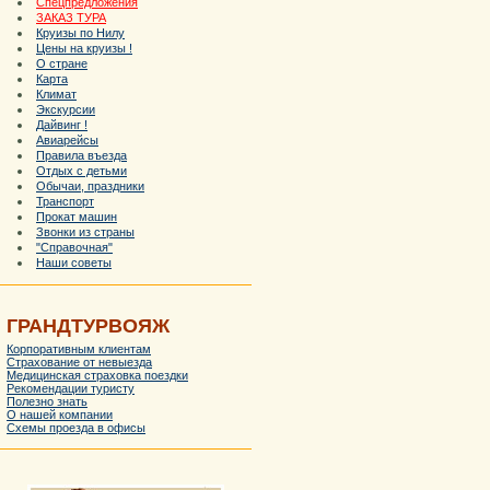
Спецпредложения
ЗАКАЗ ТУРА
Круизы по Нилу
Цены на круизы !
О стране
Карта
Климат
Экскурсии
Дайвинг !
Авиарейсы
Правила въезда
Отдых с детьми
Обычаи, праздники
Транспорт
Прокат машин
Звонки из страны
"Справочная"
Наши советы
ГРАНДТУРВОЯЖ
Корпоративным клиентам
Страхование от невыезда
Медицинская страховка поездки
Рекомендации туристу
Полезно знать
О нашей компании
Схемы проезда в офисы