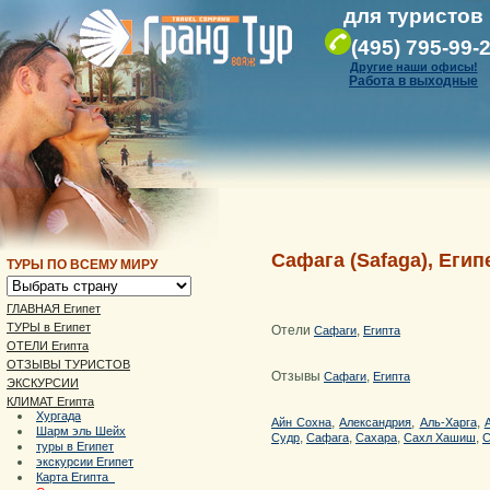
для туристов
(495) 795-99-
Другие наши офисы!
Работа в выходные
Сафага (Safaga), Егип
ТУРЫ ПО ВСЕМУ МИРУ
ГЛАВНАЯ Египет
ТУРЫ в Египет
Отели
,
Сафаги
Египта
ОТЕЛИ Египта
ОТЗЫВЫ ТУРИСТОВ
Отзывы
,
Сафаги
Египта
ЭКСКУРСИИ
КЛИМАТ Египта
Хургада
,
,
,
Айн Сохна
Александрия
Аль-Харга
Шарм эль Шейх
,
,
,
,
Судр
Сафага
Сахара
Сахл Хашиш
С
туры в Египет
экскурсии Египет
Карта Египта