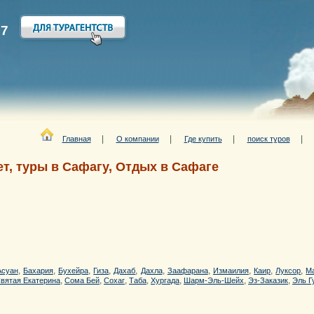
27
|
|
|
Главная
О компании
Где купить
поиск туров
ет, туры в Сафагу, Отдых в Сафаге
,
,
,
,
,
,
,
,
,
,
Асуан
Бахария
Бухейра
Гиза
Дахаб
Дахла
Заафарана
Измаилия
Каир
Луксор
М
,
,
,
,
,
,
,
вятая Екатерина
Сома Бей
Сохаг
Таба
Хургада
Шарм-Эль-Шейх
Эз-Заказик
Эль Г