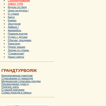
Спецпредложения
ЗАКАЗ ТУРА
Круизы по Нилу
Цены на круизы !
О стране
Карта
Климат
Экскурсии
Дайвинг !
Авиарейсы
Правила въезда
Отдых с детьми
Обычаи, праздники
Транспорт
Прокат машин
Звонки из страны
"Справочная"
Наши советы
ГРАНДТУРВОЯЖ
Корпоративным клиентам
Страхование от невыезда
Медицинская страховка поездки
Рекомендации туристу
Полезно знать
О нашей компании
Схемы проезда в офисы