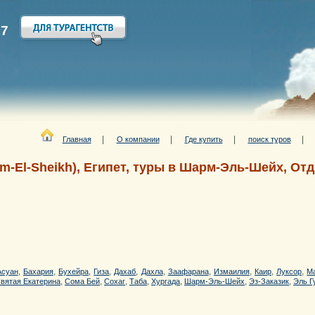
27
|
|
|
Главная
О компании
Где купить
поиск туров
m-El-Sheikh), Египет, туры в Шарм-Эль-Шейх, О
,
,
,
,
,
,
,
,
,
,
Асуан
Бахария
Бухейра
Гиза
Дахаб
Дахла
Заафарана
Измаилия
Каир
Луксор
М
,
,
,
,
,
,
,
вятая Екатерина
Сома Бей
Сохаг
Таба
Хургада
Шарм-Эль-Шейх
Эз-Заказик
Эль Г