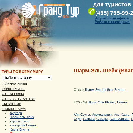
для туристов
(495) 795-99-
Другие наши офисы!
Работа в выходные
Шарм-Эль-Шейх (Shar
ТУРЫ ПО ВСЕМУ МИРУ
ГЛАВНАЯ Египет
ТУРЫ в Египет
Отели
,
Шарм-Эль-Шейха
Египта
ОТЕЛИ Египта
ОТЗЫВЫ ТУРИСТОВ
Отзывы
,
Шарм-Эль-Шейха
Египта
ЭКСКУРСИИ
КЛИМАТ Египта
Хургада
,
,
,
Айн Сохна
Александрия
Аль-Харга
Шарм эль Шейх
,
,
,
,
Судр
Сафага
Сахара
Сахл Хашиш
С
туры в Египет
экскурсии Египет
Карта Египта