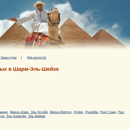
|
|
Заказ тура
Для агентств
тдых в Шарм-Эль-Шейхе
,
,
,
,
,
,
акади
Марса Алам, Эль Кусейр
Мерса-Матрух
Нубия
Нувейба
Порт Саид
Рас-
,
,
уна
Эль-Аламейн
Эль-Файюм