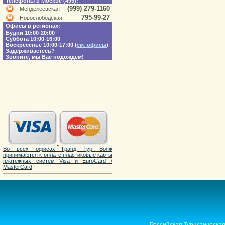
Телефоны в Москве (495):
(999) 279-1160
Менделеевская
795-99-27
Новослободская
Офисы в регионах:
Будни 10:00-20:00
Суббота 10:00-16:00
Воскресенье 10:00-17:00 (
см. офисы
)
Задерживаетесь?
Звоните, мы Вас подождем!
Во всех офисах Гранд Тур Вояж
принимаются к оплате пластиковые карты
платежных систем Visa и EuroCard /
MasterCard