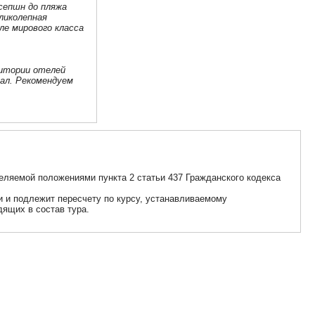
есепшн до пляжа
ликолепная
ле мирового класса
ритории отелей
ал. Рекомендуем
еляемой положениями пункта 2 статьи 437 Гражданского кодекса
ии и подлежит пересчету по курсу, устанавливаемому
дящих в состав тура.