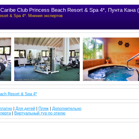
Caribe Club Princess Beach Resort & Spa 4*, Пунта Кана
esort & Spa 4*. Мнения экспертов
each Resort & Spa 4*
платно
|
Для детей
|
Пляж
|
Дополнительно
сперта
|
Виртуальный тур по отелю