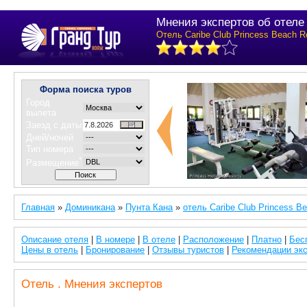
Мнения экспертов об отеле 
Отель Caribe Club Princess Beach R
Форма поиска туров
Город
вылета
Заезд с даты
Дней/ночей
Тип номера
*
Размещение
Главная
»
Доминикана
»
Пунта Кана
»
отель Caribe Club Princess B
Описание отеля
|
В номере
|
В отеле
|
Расположение
|
Платно
|
Бес
Цены в отель
|
Бронирование
|
Отзывы туристов
|
Рекомендации эк
Отель . Мнения экспертов