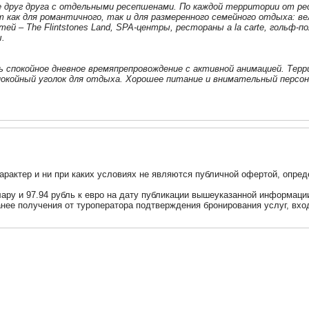
ние друг друга с отдельными ресепшенами. По каждой территории от р
т как для романтичного, так и для размеренного семейного отдыха: ве
 – The Flintstones Land, SPA-центры, рестораны a la carte, гольф-по
.
 спокойное дневное времяпрепровождение с активной анимацией. Тер
окойный уголок для отдыха. Хорошее питание и внимательный персон
актер и ни при каких условиях не являются публичной офертой, опред
ллару и 97.94 рубль к евро на дату публикации вышеуказанной информац
анее получения от туроператора подтверждения бронирования услуг, вхо