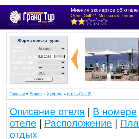
Мнения экспертов об отеле G
Отель Golf 2*. Мнения экспертов
Форма поиска туров
Город
вылета
Заезд с даты
Дней/ночей
Тип номера
*
Размещение
Главная
»
Египет
»
Хургада
»
отель Golf 2*
Описание отеля
|
В номере
отеле
|
Расположение
|
Пла
отдых