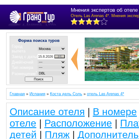
Мнения экспертов об отеле 
Отель Las Arenas 4*. Мнения экспе
Форма поиска туров
Город
вылета
Заезд с даты
Дней/ночей
Тип номера
*
Размещение
Главная
»
Испания
»
Коста дель Соль
»
отель Las Arenas 4*
Описание отеля
|
В номере
отеле
|
Расположение
|
Пла
детей
|
Пляж
|
Дополнитель