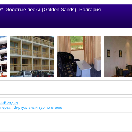
*, Золотые пески (Golden Sands), Болгария
ный отдых
сперта
|
Виртуальный тур по отелю