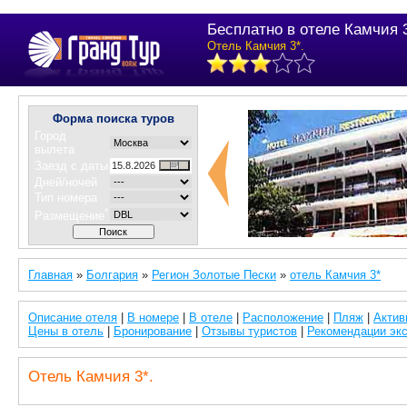
Бесплатно в отеле Камчия 3
Отель Камчия 3*.
Форма поиска туров
Город
вылета
Заезд с даты
Дней/ночей
Тип номера
*
Размещение
Главная
»
Болгария
»
Регион Золотые Пески
»
отель Камчия 3*
Описание отеля
|
В номере
|
В отеле
|
Расположение
|
Пляж
|
Актив
Цены в отель
|
Бронирование
|
Отзывы туристов
|
Рекомендации эк
Отель Камчия 3*.