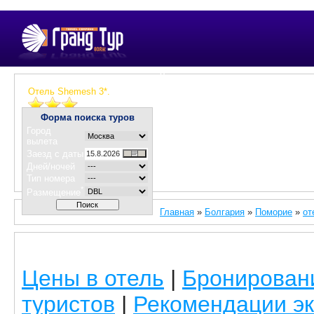
Гранд тур вояж - крупнейшая сеть туристических а
Отель Shemesh 3*.
Форма поиска туров
Город
вылета
Заезд с даты
Дней/ночей
Тип номера
*
Размещение
Главная
»
Болгария
»
Поморие
»
от
Цены в отель
|
Бронирован
туристов
|
Рекомендации эк