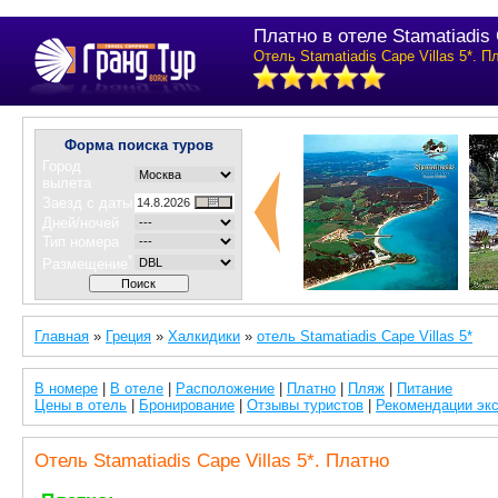
Платно в отеле Stamatiadis 
Отель Stamatiadis Cape Villas 5*. П
Форма поиска туров
Город
вылета
Заезд с даты
Дней/ночей
Тип номера
*
Размещение
Главная
»
Греция
»
Халкидики
»
отель Stamatiadis Cape Villas 5*
В номере
|
В отеле
|
Расположение
|
Платно
|
Пляж
|
Питание
Цены в отель
|
Бронирование
|
Отзывы туристов
|
Рекомендации эк
Отель Stamatiadis Cape Villas 5*. Платно