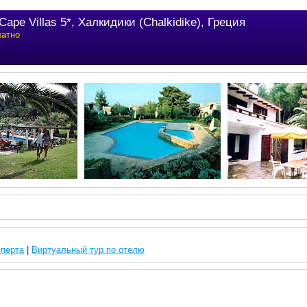
Cape Villas 5*, Халкидики (Chalkidike), Греция
латно
сперта
|
Виртуальный тур по отелю