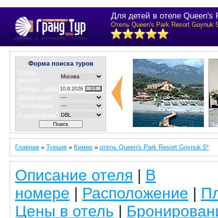
Для детей в отеле Queen's 
Отель Queen's Park Resort Goynuk 5
Форма поиска туров
Город
вылета
Заезд с даты
Дней/ночей
Тип номера
*
Размещение
Главная
»
Турция
»
Кемер
»
отель Queen's Park Resort Goynuk 5*
Описание отеля
|
В
номере
|
Расположение
|
П
Цены в отель
|
Бронирован