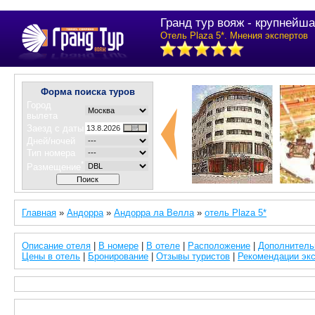
Гранд тур вояж - крупнейша
Отель Plaza 5*. Мнения экспертов
Форма поиска туров
Город
вылета
Заезд с даты
Дней/ночей
Тип номера
*
Размещение
Главная
»
Андорра
»
Андорра ла Велла
»
отель Plaza 5*
Описание отеля
|
В номере
|
В отеле
|
Расположение
|
Дополнитель
Цены в отель
|
Бронирование
|
Отзывы туристов
|
Рекомендации эк