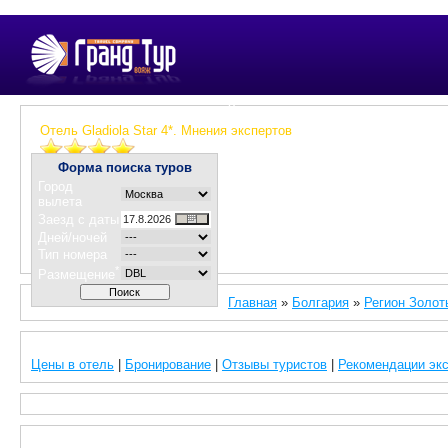
Гранд тур вояж - крупнейшая сеть туристических а
Отель Gladiola Star 4*. Мнения экспертов
Форма поиска туров
Город
вылета
Заезд с даты
Дней/ночей
Тип номера
*
Размещение
Главная
»
Болгария
»
Регион Золот
Цены в отель
|
Бронирование
|
Отзывы туристов
|
Рекомендации эк