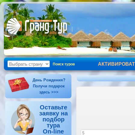
АКТИВИРОВАТ
Поиск туров
День Рождения?
Получи подарок
здесь >>>
Оставьте
заявку на
подбор
тура
On-line