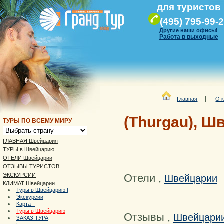
для туристов
(495) 795-99-
Другие наши офисы!
Работа в выходные
|
Главная
О 
(Thurgau), Ш
ТУРЫ ПО ВСЕМУ МИРУ
ГЛАВНАЯ Швейцария
ТУРЫ в Швейцарию
ОТЕЛИ Швейцарии
ОТЗЫВЫ ТУРИСТОВ
Отели
,
ЭКСКУРСИИ
Швейцарии
КЛИМАТ Швейцарии
Туры в Швейцарию |
Экскурсии
Карта
Туры в Швейцарию
Отзывы
,
Швейцари
ЗАКАЗ ТУРА