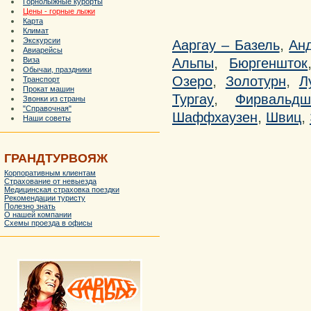
Горнолыжные курорты
Цены - горные лыжи
Карта
Климат
,
Экскурсии
Ааргау – Базель
Ан
Авиарейсы
,
Альпы
Бюргеншток
Виза
Обычаи, праздники
,
,
Озеро
Золотурн
Л
Транспорт
Прокат машин
,
Тургау
Фирвальдш
Звонки из страны
"Справочная"
,
,
Шаффхаузен
Швиц
Наши советы
ГРАНДТУРВОЯЖ
Корпоративным клиентам
Страхование от невыезда
Медицинская страховка поездки
Рекомендации туристу
Полезно знать
О нашей компании
Схемы проезда в офисы