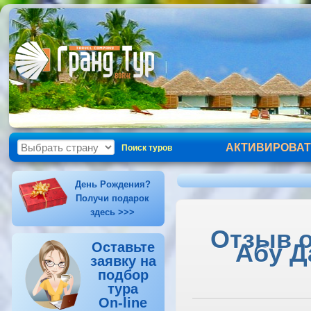
АКТИВИРОВАТ
Поиск туров
День Рождения?
Получи подарок
здесь >>>
Отзыв о
Абу Д
Оставьте
заявку на
подбор
тура
On-line