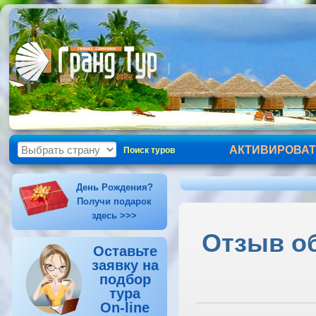
АКТИВИРОВАТ
Поиск туров
День Рождения?
Получи подарок
здесь >>>
Отзыв об
Оставьте
заявку на
подбор
тура
On-line