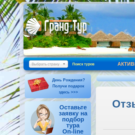
АКТИВ
Выбрать страну
Поиск туров
День Рождения?
Получи подарок
здесь >>>
Отзы
Оставьте
заявку на
подбор
тура
On-line