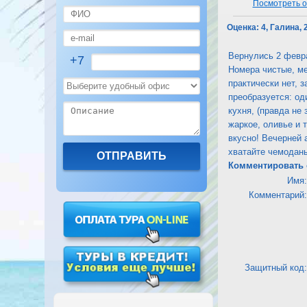
Посмотреть от
Оценка:
4, Галина, 
Вернулись 2 февра
+7
Номера чистые, ме
практически нет, 
преобразуется: од
кухня, (правда не
жаркое, оливье и т
вкусно! Вечерней 
хватайте чемоданы
Комментировать 
Имя:
Комментарий:
Защитный код: