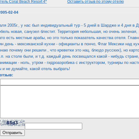
ель Coral Beach Resort 4*
Оставить отзыв по этому отелю
2005-02-04
ля 2005г., у нас был индивидуальный тур - 5 дней в Шардже и 4 дня в Ду
бель новая, санузел блестит. Территория небольшая, но очень зеленая,
зато есть местные арабы, но это только показатель качества отеля. Гла
ин день - мексиканской кухни - официанты в пончо, Флаг Мексики над кух
 знаю почему они решили , что креветки это нац. блюдо русских), но кар
.п. на столе были, и т.д. каждый день посвещался какой - нибудь стране
анимации - ноль, утром - гидроаэробика с инструктором, турниры по нас
 и не думайте, какой отель выбрать!
отзыв: