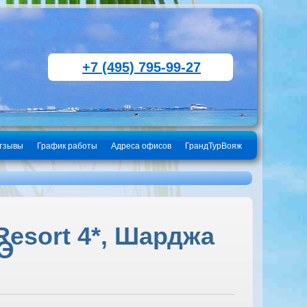
+7 (495) 795-99-27
тзывы
График работы
Адреса офисов
ГрандТурВояж
Resort 4*, Шарджа
АЭ