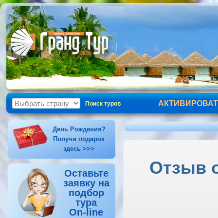
АКТИВИРОВАТ
Поиск туров
День Рождения?
Получи подарок
здесь >>>
Отзыв о
Оставьте
заявку на
подбор
тура
On-line