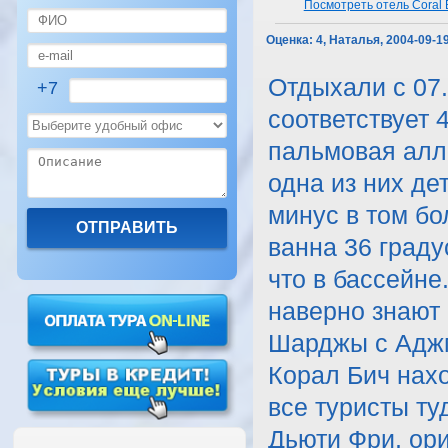
Посмотреть отель Coral 
Оценка:
4, Наталья, 2004-09-1
Отдыхали с 07.
+7
соответствует 
пальмовая алле
одна из них де
минус в том бо
ванна 36 граду
что в бассейне
наверно знают 
Шарджы с Аджм
Корал Бич нахо
все туристы ту
Дьюти Фри, ор