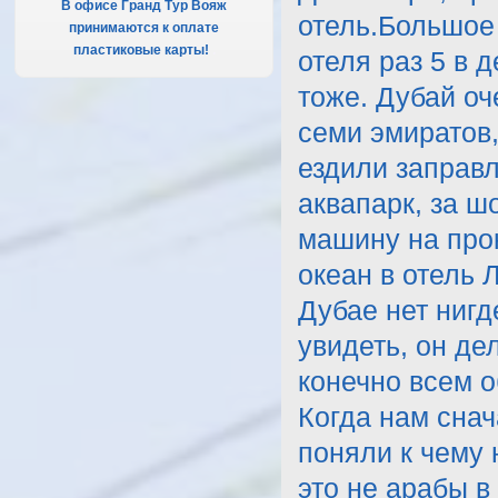
В офисе Гранд Тур Вояж
отель.Большое 
принимаются к оплате
пластиковые карты!
.
отеля раз 5 в 
тоже. Дубай оч
семи эмиратов
ездили заправл
аквапарк, за ш
машину на про
океан в отель 
Дубае нет нигд
увидеть, он де
конечно всем 
Когда нам снач
поняли к чему 
это не арабы в