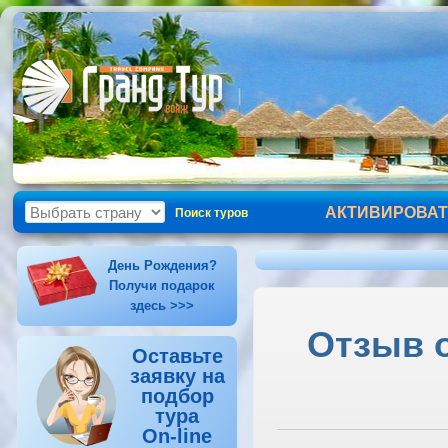
АКТИВИРОВАТ
Поиск туров
День Рождения?
Получи подарок
здесь >>>
Отзыв о
Оставьте
заявку на
подбор
тура
On-line