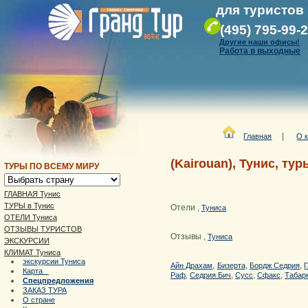
для туристов
(495) 795-99-
Другие наши офисы!
Работа в выходные
|
Главная
О 
(Kairouan), Тунис, тур
ТУРЫ ПО ВСЕМУ МИРУ
ГЛАВНАЯ Тунис
ТУРЫ в Тунис
Отели
,
Туниса
ОТЕЛИ Туниса
ОТЗЫВЫ ТУРИСТОВ
Отзывы
,
Туниса
ЭКСКУРСИИ
КЛИМАТ Туниса
экскурсии Туниса
,
,
,
Айн Драхам
Бизерта
Бордж Седрия
Карта
,
,
,
,
Раф
Седрия Бич
Сусс
Сфакс
Табар
Спецпредложения
ЗАКАЗ ТУРА
О стране