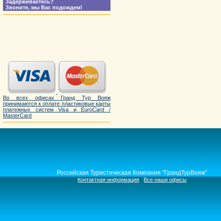
Задерживаетесь?
Звоните, мы Вас подождем!
Во всех офисах Гранд Тур Вояж
принимаются к оплате пластиковые карты
платежных систем Visa и EuroCard /
MasterCard
Российская Туристическая Компания "ГрандТурВояж"
|
Контактная информация
Все наши офисы