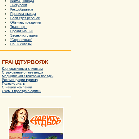
Климат, погода
Экскурсии
Как добраться
Правила въезда
Если едет ребенок
Обычаи, праздники
Транспорт
Прокат машин
Звонки из страны
"Справочная"
Наши советы
ГРАНДТУРВОЯЖ
Корпоративным клиентам
Страхование от невыезда
Медицинская страховка поездки
Рекомендации туристу
Полезно знать
О нашей компании
Схемы проезда в офисы