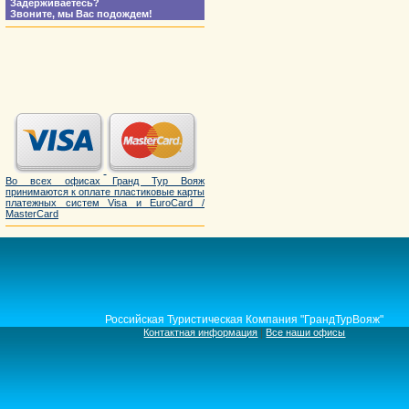
Задерживаетесь?
Звоните, мы Вас подождем!
Во всех офисах Гранд Тур Вояж
принимаются к оплате пластиковые карты
платежных систем Visa и EuroCard /
MasterCard
Российская Туристическая Компания "ГрандТурВояж"
|
Контактная информация
Все наши офисы