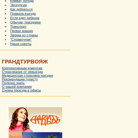
Климат, погода
Экскурсии
Как добраться
Правила въезда
Если едет ребенок
Обычаи, праздники
Транспорт
Прокат машин
Звонки из страны
"Справочная"
Наши советы
ГРАНДТУРВОЯЖ
Корпоративным клиентам
Страхование от невыезда
Медицинская страховка поездки
Рекомендации туристу
Полезно знать
О нашей компании
Схемы проезда в офисы