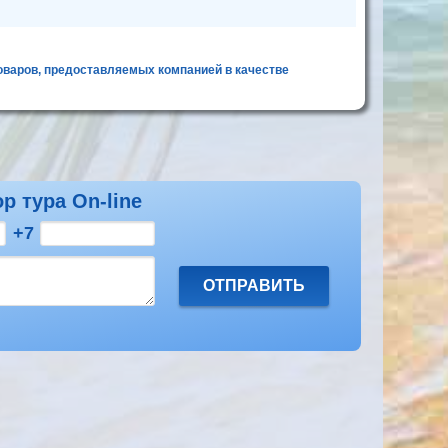
товаров, предоставляемых компанией в качестве
р тура On-line
+7