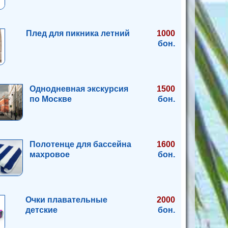
Плед для пикника летний
1000
бон.
Однодневная экскурсия
1500
по Москве
бон.
Полотенце для бассейна
1600
махровое
бон.
Очки плавательные
2000
детские
бон.