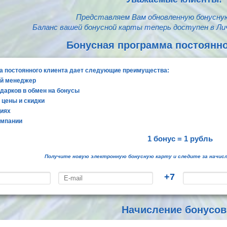
Представляем Вам обновленную бонусную
Баланс вашей бонусной карты теперь доступен в Ли
Бонусная программа постоянно
а постоянного клиента дает следующие преимущества:
ый менеджер
одарков в обмен на бонусы
 цены и скидки
циях
омпании
1 бонус = 1 рубль
Получите новую электронную бонусную карту и следите за начисл
+7
Начисление бонусов