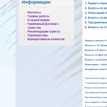
Информация:
1. Приветствен
2. Бонусы ко д
Контакты
3. Новогодние 
График работы
4. Бонусы за р
О нашей фирме
5. Праздничные
Примерный Договор с
6. Бонусы за от
туристом
Рекомендации туристу
Туроператоры
Корпоративным клиентам
Приветственные б
Бонусы к 23 февр
Бонусы к 8 марта 
Бонусы ко Дню рож
Бонусы за рекоме
Новогодние, собы
поощрения клиент
*начисляются на карту 
** начисляются индиви
Бонусы начисляются на 
Срок действия бонусов 
При оформлении поездк
Заказ подарков в обмен
Размер начисляемых б