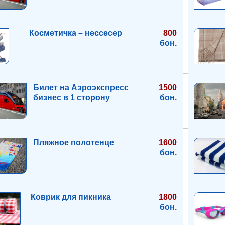
Косметичка – нессесер
800
бон.
Билет на Аэроэкспресс
1500
бизнес в 1 сторону
бон.
Пляжное полотенце
1600
бон.
Коврик для пикника
1800
бон.