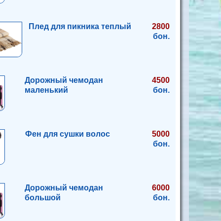
Плед для пикника теплый
2800
бон.
Дорожный чемодан
4500
маленький
бон.
Фен для сушки волос
5000
бон.
Дорожный чемодан
6000
большой
бон.