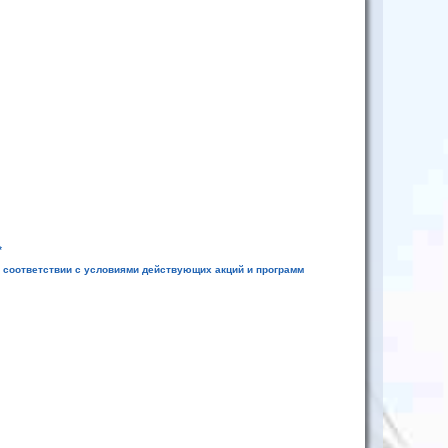
*
 соответствии с условиями действующих акций и программ