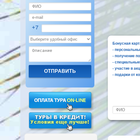
+7
Бонусная карт
- персональн
- получение п
- специальные
- участие в ак
- подарки от к