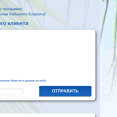
 программу.
чном Кабинете Клиента!
го клиента
ениями бонусов в режиме он-лайн