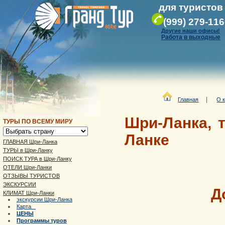
для туристов
(999) 279-11
Другие наши офисы!
Работа в выходные
|
Главная
О 
Шри-Ланка, 
ТУРЫ ПО ВСЕМУ МИРУ
Ланке
ГЛАВНАЯ Шри-Ланка
ТУРЫ в Шри-Ланку
ПОИСК ТУРА в Шри-Ланку
ОТЕЛИ Шри-Ланки
ОТЗЫВЫ ТУРИСТОВ
ЭКСКУРСИИ
Д
КЛИМАТ Шри-Ланки
экскурсии Шри-Ланка
Карта
ЦЕНЫ
Программы туров