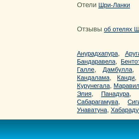
Отели
Шри-Ланки
Отзывы
об отелях 
,
Анурадхапура
Аруг
,
Бандаравела
Бенто
,
Галле
Дамбулла
,
Кандалама
Канди
,
Курунегала
Марави
,
,
Элия
Панадура
,
Сабарагамува
Сиг
,
Унаватуна
Хабараду