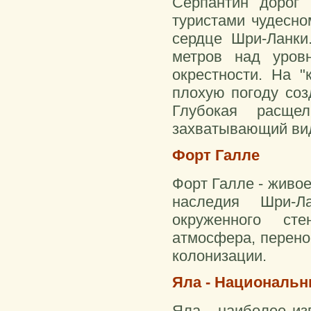
Серпантин дорог
туристами чудесно
сердце Шри-Ланки
метров над уров
окрестности. На 
плохую погоду соз
Глубокая расще
захватывающий вид
Форт Галле
Форт Галле - живо
наследия Шри-Л
окруженного сте
атмосфера, перено
колонизации.
Яла - Национальн
Яла - наиболее из