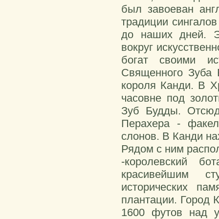
был завоеван англ
традиции сингалов
до наших дней. Э
вокруг искусственн
богат своими ис
Священного Зуба 
короля Канди. В Х
часовне под золо
Зуб Будды. Отсюд
Перахера - факел
слонов. В Канди на
Рядом с ним распол
-королевский бо
красивейшим ст
исторических па
плантации. Город 
1600 футов над у