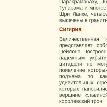
Паракрамабаху, К
Тупарама и многое
Шри Ланке, четыр
высечены в гранитн
Сигирия
Величественная 
представляет соб
Цейлона. Построен
надежным укрыти
цитадели не мог
появление которы
подъема по кам
удивительных фр
которых наносили
вершине «львино
королевский трон.