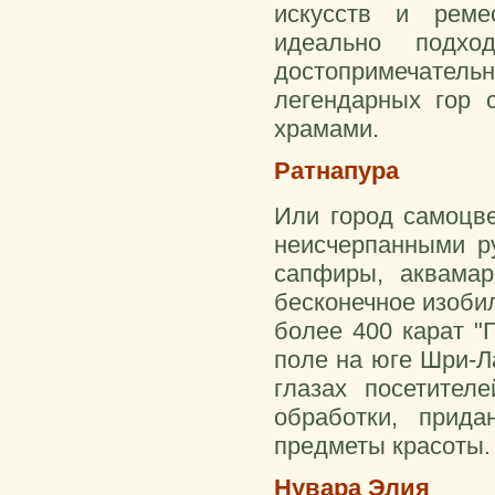
искусств и реме
идеально подхо
достопримечате
легендарных гор 
храмами.
Ратнапура
Или город самоцве
неисчерпанными р
сапфиры, аквамар
бесконечное изоби
более 400 карат "
поле на юге Шри-Ла
глазах посетител
обработки, прид
предметы красоты.
Нувара Элия