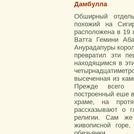
Дамбулла
Обширный отдель
похожий на Сигир
расположена в 19 
Ватта Гемини Аба
Анурадапуры короле
превратил эти п
находящимся в эти
четырнадцатимет
высеченная из кам
Прежде всего э
построенный еше в
храме, на прот
рассказывают о г
религии. Сам же
живописной горе,
обезьянки.