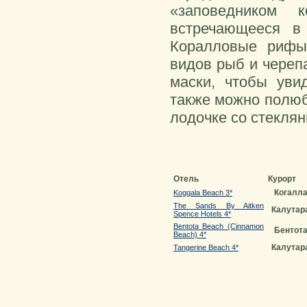
«заповедником 
встречающееся в
Коралловые рифы
видов рыб и черепа
маски, чтобы уви
также можно полюб
лодочке со стекля
Отель
Курорт
Когалл
Koggala Beach 3*
The Sands By Aitken
Калутар
Spence Hotels 4*
Bentota Beach (Cinnamon
Бентот
Beach) 4*
Калутар
Tangerine Beach 4*