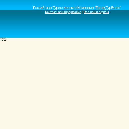
Российская Туристическая Компания "ГрандТурВояж"
|
Контактная информация
Все наши офисы
123