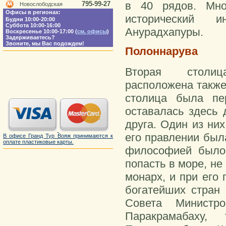
в 40 рядов. Мно
795-99-27
Новослободская
Офисы в регионах:
исторический и
Будни 10:00-20:00
Суббота 10:00-16:00
Анурадхапуры.
Воскресенье 10:00-17:00 (
см. офисы
)
Задерживаетесь?
Звоните, мы Вас подождем!
Полоннарува
Вторая столиц
расположена также
столица была пе
оставалась здесь 
друга. Один из ни
его правлении был
В офисе Гранд Тур Вояж принимаются к
оплате пластиковые карты.
философией было:
попасть в море, н
монарх, и при его
богатейших стран
Совета Министр
Паракрамабаху,