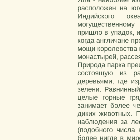
расположен на юг
Индийского ок
могущественному
пришло в упадок, 
когда англичане п
мощи королевства 
монастырей, рассея
Природа парка пре
состоящую из ра
деревьями, где и
зелени. Равнинны
целые горные гря
занимает более ч
диких животных. 
наблюдения за ле
(подобного числа 
более нигде в мир