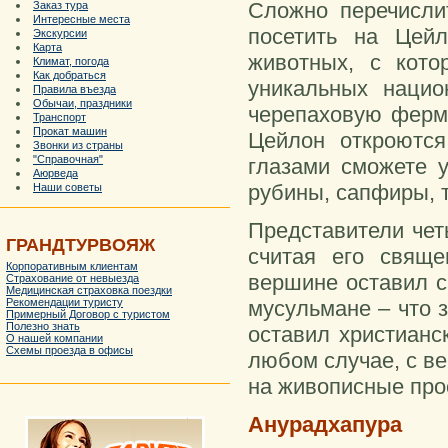
Сложно перечисли
Заказ тура
Интересные места
посетить на Цей
Экскурсии
Карта
животных, с кот
Климат, погода
Как добраться
уникальных нацио
Правила въезда
Обычаи, праздники
черепаховую ферму
Транспорт
Прокат машин
Цейлон откроютс
Звонки из страны
"Справочная"
глазами сможете 
Аюрведа
рубины, сапфиры, 
Наши советы
Представители чет
ГРАНДТУРВОЯЖ
считая его свяще
Корпоративным клиентам
вершине оставил с
Страхование от невыезда
Медицинская страховка поездки
мусульмане – что 
Рекомендации туристу
Примерный Договор с туристом
Полезно знать
оставил христианс
О нашей компании
Схемы проезда в офисы
любом случае, с в
на живописные про
Анурадхапура