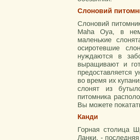
Слоновий питомн
Слоновий питомник
Maha Oya, в нем
маленькие слонят
осиротевшие сло
нуждаются в заб
выращивают и гот
предоставляется у
во время их купани
слонят из бутыл
питомника располо
Вы можете покатать
Канди
Горная столица Ш
Ланки, - последня