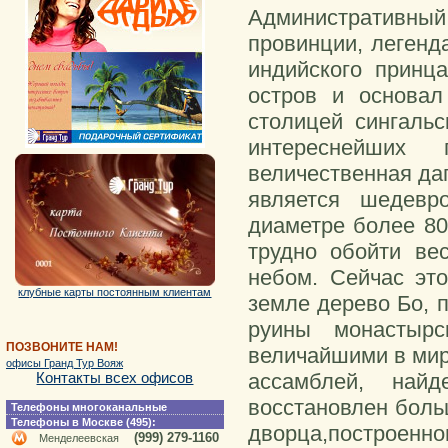
Административн
провинции, легенда
индийского принца
остров и основал
столицей сингальс
интереснейших
величественная даг
является шедевр
диаметре более 80
трудно обойти ве
небом. Сейчас это
клубные карты постоянным клиентам
земле дерево Бо, 
руины монастырс
ПОЗВОНИТЕ НАМ!
величайшими в мир
офисы Гранд Тур Вояж
ассамблей, най
Контакты всех офисов
восстановлен боль
Телефоны многоканальные
Телефоны в Москве (495):
дворца,построенног
(999) 279-1160
Менделеевская