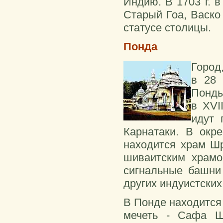
Индию. В 1703 г. 
Старый Гоа, Васко
статусе столицы.
Понда
Город
в 28 
Понды
в XVI
идут 
Карнатаки. В окр
находится храм Шр
шиваитским храмо
сигнальные башни
других индуистских
В Понде находится
мечеть - Сафа Ш