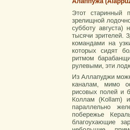
Алаппужа (Alappuz
Этот старинный п
зрелищной лодочно
субботу августа) 
тысячи зрителей. 
командами на
узк
которых сидят б
ритмом барабанщи
рулевыми, эти лодк
Из Аллапуджи можн
каналам, мимо о
рисовых полей и б
Коллам (Kollam) 
параллельно жел
побережье Керал
благоухающие за
небольшие прим