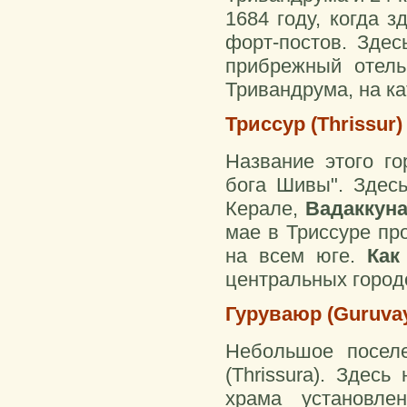
1684 году, когда 
форт-постов. Зде
прибрежный отель
Тривандрума, на ка
Триссур (Thrissur)
Название этого го
бога Шивы". Здес
Керале,
Вадаккун
мае в Триссуре пр
на всем юге.
Как
центральных город
Гуруваюр (Guruva
Небольшое поселе
(Thrissura). Здес
храма установле