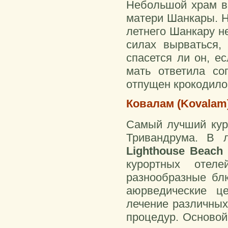
Небольшой храм во
матери Шанкары. 
летнего Шанкару не
силах вырваться,
спасется ли он, е
мать ответила со
отпущен крокодил
Ковалам (Kovalam
Самый лучший куро
Тривандрума. В 
Lighthouse Beac
курортных отел
разнообразные бл
аюрведические ц
лечение различных
процедур. Основой