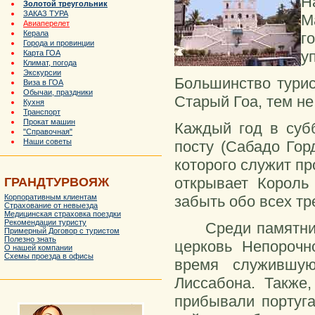
Н
Золотой треугольник
ЗАКАЗ ТУРА
М
Авиаперелет
Керала
г
Города и провинции
у
Карта ГОА
Климат, погода
Экскурсии
Большинство турис
Виза в ГОА
Обычаи, праздники
Старый Гоа, тем н
Кухня
Транспорт
Прокат машин
Каждый год в суб
"Справочная"
Наши советы
посту (Сабадо Гор
которого служит п
открывает Король
ГРАНДТУРВОЯЖ
забыть обо всех тр
Корпоративным клиентам
Страхование от невыезда
Медицинская страховка поездки
Рекомендации туристу
Среди памятнико
Примерный Договор с туристом
Полезно знать
церковь Непорочн
О нашей компании
Схемы проезда в офисы
время служившу
Лиссабона. Также
прибывали португа