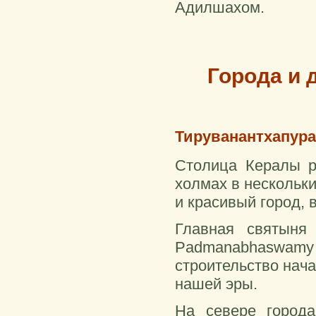
Адилшахом.
Города и 
Тируванантхапура
Столица Кералы р
холмах в нескольк
и красивый город, 
Главная святыня
Padmanabhaswamy
строительство нача
нашей эры.
На севере город