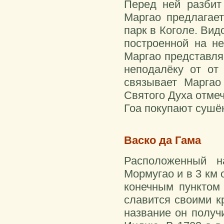
Перед ней разбит
Маргао предлагае
парк в Коголе. Ви
построенной на н
Маргао представля
неподалёку от от
связывает Маргао
Святого Духа отмеч
Гоа покупают сушён
Васко да Гама
Расположенный н
Мормугао и в 3 км 
конечным пунктом
славится своими к
название он получ