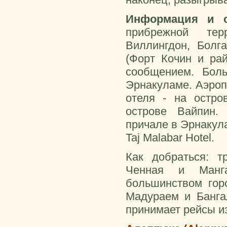
Информация и о
прибрежной тер
Виллингдон, Болг
(Форт Кочин и ра
сообщением. Бол
Эрнакуламе. Аэроп
отеля - на остро
острове Вайпин.
причале в Эрнакула
Taj Malabar Hotel.
Как добраться: т
Ченная и Манга
большинством гор
Мадураем и Банга
принимает рейсы из