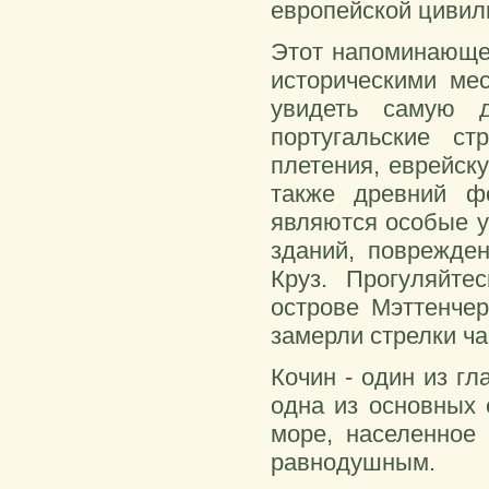
европейской цивил
Этот напоминающем
историческими ме
увидеть самую 
португальские ст
плетения, еврейск
также древний ф
являются особые у
зданий, поврежде
Круз. Прогуляйте
острове Мэттенчер
замерли стрелки ча
Кочин - один из г
одна из основных 
море, населенное
равнодушным.