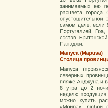
занимаемых ею по
расцвета города 
опустошительной 
самом деле, если 
Португалией, Гоа
состав Британско
Панаджи.
Мапуса (Mapusa)
Столица провинци
Мапуса (произно
северных провинц
пляже Анджуна и в
8 утра до 2 ночи
неделю продукция 
можно купить рас
«Мойра», любой 