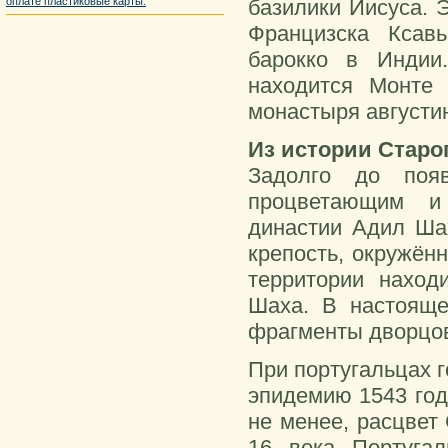
базилики Иисуса. Э
оплате пластиковые карты.
Францизска Ксав
барокко в Индии
находится Монте 
монастыря августи
Из истории Старо
Задолго до поя
процветающим и
династии Адил Шах
крепость, окружён
территории нахо
Шаха. В настояще
фрагменты дворцов
При португальцах г
эпидемию 1543 год
не менее, расцвет 
16 века Португа