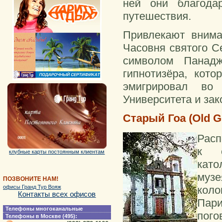
ней они благода
путешествия.
Привлекают внима
Часовня святого С
символом Панадж
гипнотизёра, кот
эмигрировал во
Университета и зак
Старый Гоа (Old G
Расп
к с
клубные карты постоянным клиентам
кат
музе
ПОЗВОНИТЕ НАМ!
коло
офисы Гранд Тур Вояж
Контакты всех офисов
Пари
Телефоны многоканальные
пого
Телефоны в Москве (495):