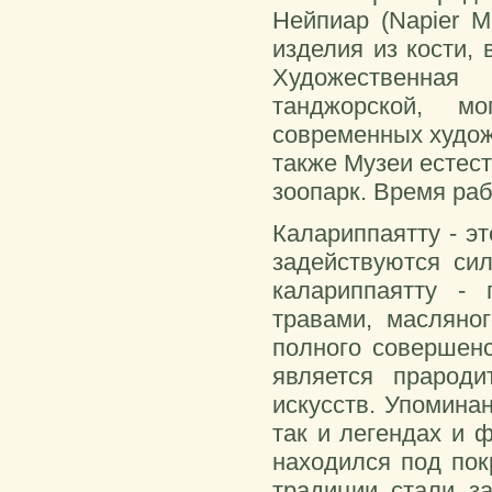
Нейпиар (Napier M
изделия из кости,
Художественная
танджорской, м
современных худож
также Музеи естест
зоопарк. Время рабо
Калариппаятту - эт
задействуются сил
калариппаятту - 
травами, масляно
полного совершенс
является прарод
искусств. Упоминан
так и легендах и 
находился под пок
традиции стали з