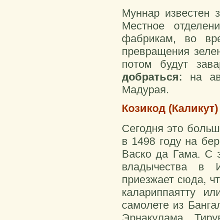
Муннар известен 
Местное отделен
фабрикам, во вр
превращения зелен
потом будут зав
добраться:
на а
Мадурая.
Козикод (Каликут) 
Сегодня это больш
в 1498 году на бе
Васко да Гама. С 
владычества в И
приезжает сюда, ч
калариппаятту ил
самолете из Банга
Эрнакулама, Тиру