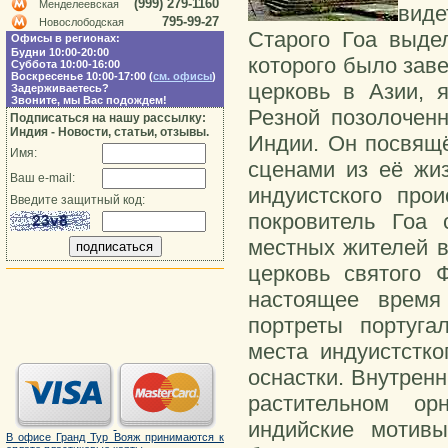
(999) 279-1160
Менделеевская
виде
795-99-27
Новослободская
Старого Гоа выде
Офисы в регионах:
Будни 10:00-20:00
которого было зав
Суббота 10:00-16:00
Воскресенье 10:00-17:00 (
см. офисы
)
церковь в Азии, 
Задерживаетесь?
Звоните, мы Вас подождем!
Резной позолочен
Подписаться на нашу рассылку:
Индия - Новости, статьи, отзывы.
Индии. Он посвящё
Имя:
сценами из её жиз
Ваш e-mail:
индуистского про
Введите защитный код:
покровитель Гоа 
местных жителей в
церковь святого 
настоящее время
портреты португа
места индуистстко
оснастки. Внутрен
растительном ор
индийские мотив
В офисе Гранд Тур Вояж принимаются к