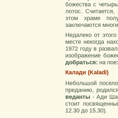
божества с четырь
лотос. Считается
этом храме полу
заключаются многи
Недалеко от этог
месте некогда нах
1972 году в разва
изображение божес
добраться:
на пое
Калади (Kaladi)
Небольшой поселок
преданию, родилс
веданты
- Ади Ша
стоит посвященный
12.30 до 15.30).