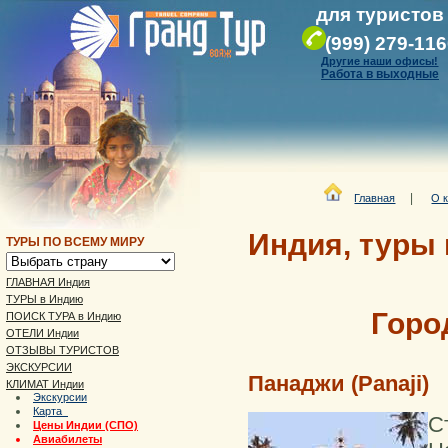
для туристов
(999) 279-11
Другие наши офисы!
Работа в выходные
|
Главная
О 
Индия, туры
ТУРЫ ПО ВСЕМУ МИРУ
ГЛАВНАЯ Индия
ТУРЫ в Индию
Горо
ПОИСК ТУРА в Индию
ОТЕЛИ Индии
ОТЗЫВЫ ТУРИСТОВ
ЭКСКУРСИИ
Панаджи (Panaji)
КЛИМАТ Индии
Экскурсии
Карта
С
Цены Индии (СПО)
Авиабилеты