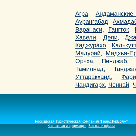
,
Агра
Андаманские
,
Аурангабад
Ахмада
,
,
Варанаси
Гангток
,
,
Хавели
Дели
Джа
,
Каджурахо
Калькут
,
Мадурай
Мадхья-П
,
,
Орчха
Пенджаб
,
Тамилнад
Танджа
,
Уттаракханд
Фари
,
,
Чандигарх
Ченнай
Ч
Российская Туристическая Компания "ГрандТурВояж"
|
Контактная информация
Все наши офисы