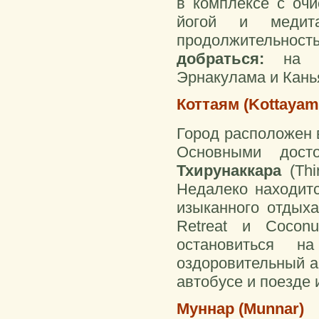
в комплексе с очи
йогой и медит
продолжительнос
добраться:
на 
Эрнакулама и Кань
Коттаям (Kottayam
Город расположен в
Основными дост
Тхирунаккара
(Th
Недалеко находи
изыканного отдыха
Retreat и Cocon
остановиться н
оздоровительный 
автобусе и поезде 
Муннар (Munnar)