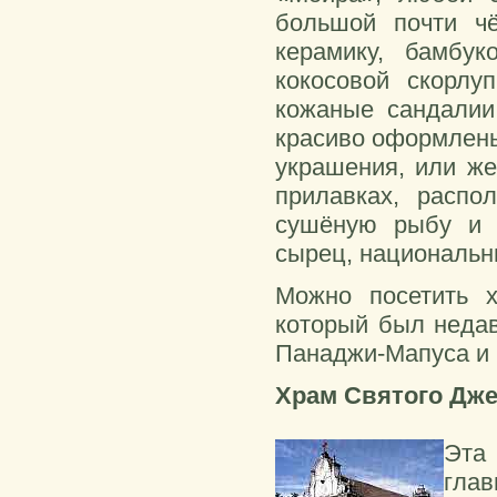
большой почти чё
керамику, бамбу
кокосовой скорл
кожаные сандали
красиво оформлены
украшения, или же
прилавках, распо
сушёную рыбу и м
сырец, национальн
Можно посетить 
который был недав
Панаджи-Мапуса и 
Храм Святого Дже
Эта
глав