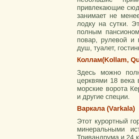
привлекающие сюда
занимает не мене
лодку на сутки. Э
полным пансионом 
повар, рулевой и 
душ, туалет, гостин
Коллам(Kollam, Qu
Здесь можно полю
церквями 18 века 
морские ворота Ке
и другие специи.
Варкала (Varkala)
Этот курортный го
минеральными ис
Тривандрума и 24 