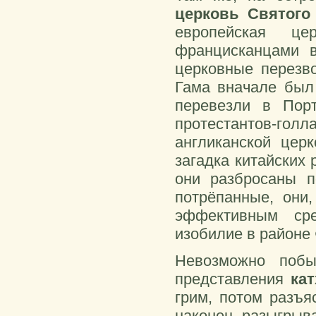
церковь Святог
европейская це
францисканцами в
церковные перезво
Гама вначале был 
перевезли в Пор
протестантов-голл
англиканской цер
загадка китайских
они разбросаны 
потрёпанные, они
эффективным ср
изобилие в районе
Невозможно побы
представления
ка
грим, потом разъя
наконец, разыгрыв