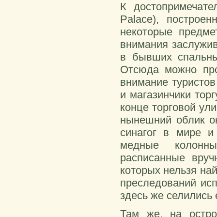
К достопримечате
Palace), построе
некоторые предме
внимания заслужив
в бывших спальны
Отсюда можно пр
внимание туристов
и магазинчики тор
конце торговой ул
нынешний облик он
синагог в мире и
медные колонны
расписанные вруч
которых нельзя най
преследований исп
здесь же селились 
Там же, на остро