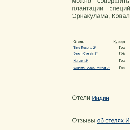
можно совершить
плантации специ
Эрнакулама, Ковал
Отель
Курорт
Гоа
Ticlo Resorts 2*
Гоа
Beach Classic 2*
Гоа
Horizon 3*
Гоа
Williams Beach Retreat 2*
Отели
Индии
Отзывы
об отелях 