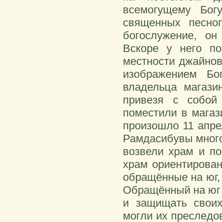
всемогущему Бог
священных песно
богослужение, он
Вскоре у него п
местности джайнов
изображением Бо
владельца магази
привезя с собой
поместили в магаз
произошло 11 апре
Рамдасибувы много
возвели храм и по
храм ориентирован
обращённые на юг, 
Обращённый на юг 
и защищать своих
могли их преследов