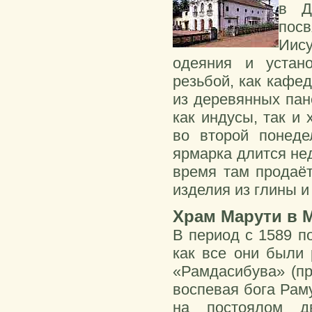
в Д
пос
Иис
одеяния и устан
резьбой, как кафе
из деревянных пан
как индусы, так и
во второй понеде
ярмарка длится не
время там продаёт
изделия из глины и
Храм Марути в 
В период с 1589 по
как все они были 
«Рамдасибува» (пр
воспевая бога Рам
на постоялом д