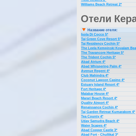
Williams Beach Retreat 2*
Отели Кера
Название отеля:
Isola Di Cocco 5*
Taj Green Cove Resort 5*
Taj Residency Cochin 5*
The Leela Kempinski Kovalam Bea
The Travancore Heritage 5*
The Trident Cochin 5*
Abad Atrium 4*
Abad Whispering Palm 4*
Avenue Regent 4*
Club Mahindra 4*
Coconut Lagoon Casino 4*
Estuary Island Resort 4*
Fort Heritage 4*
Malabar House 4*
Marari Beach Resort 4*
Quality Airport 4*
Renaissance Cochin 4*
Taj Garden Retreat Kumarakom 4*
Tea County 4*
Uday Samudra Beach 4*
Water Scapes 4*
Abad Copper Castle 3*
Abad Fort - Chullikal 3*