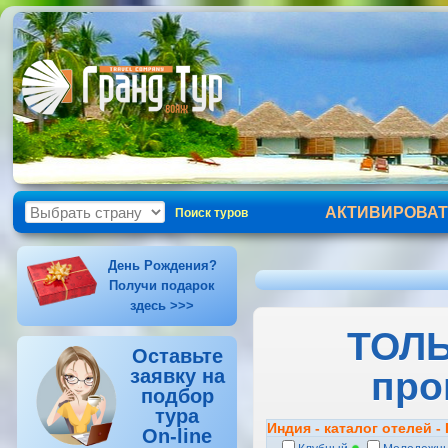
АКТИВИРОВАТ
Поиск туров
День Рождения?
Получи подарок
здесь >>>
ТОЛЬ
Оставьте
про
заявку на
подбор
тура
Индия - каталог отелей 
On-line