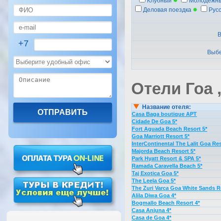
Клубный
Молодежн
Деловая поездка
Рус
В
+7
Выбе
Отели Гоа 
Название отеля:
Casa Baga boutique APT
Cidade De Goa 5*
Fort Aguada Beach Resort 5*
Goa Marriott Resort 5*
InterContinental The Lalit Goa Res
Majorda Beach Resort 5*
Park Hyatt Resort & SPA 5*
Ramada Caravella Beach 5*
Taj Exotica Goa 5*
The Leela Goa 5*
The Zuri Varca Goa White Sands R
Alila Diwa Goa 4*
Bogmallo Beach Resort 4*
Casa Anjuna 4*
Casa de Goa 4*