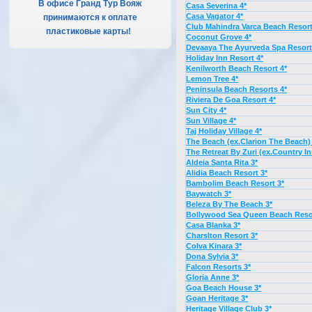
В офисе Гранд Тур Вояж
Casa Severina 4*
Casa Vagator 4*
принимаются к оплате
Club Mahindra Varca Beach Resort
пластиковые карты!
.
Coconut Grove 4*
Devaaya The Ayurveda Spa Resort
Holiday Inn Resort 4*
Kenilworth Beach Resort 4*
Lemon Tree 4*
Peninsula Beach Resorts 4*
Riviera De Goa Resort 4*
Sun City 4*
Sun Village 4*
Taj Holiday Village 4*
The Beach (ex.Clarion The Beach)
The Retreat By Zuri (ex.Country In
Aldeia Santa Rita 3*
Alidia Beach Resort 3*
Bambolim Beach Resort 3*
Baywatch 3*
Beleza By The Beach 3*
Bollywood Sea Queen Beach Resor
Casa Blanka 3*
Charslton Resort 3*
Colva Kinara 3*
Dona Sylvia 3*
Falcon Resorts 3*
Gloria Anne 3*
Goa Beach House 3*
Goan Heritage 3*
Heritage Village Club 3*