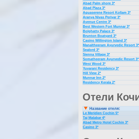
Abad Palm shore 3*
Abad Plaza 3*
Aquaserene Resort Kollam 3*
Aranya Nivas Periyar 3*
Avenue Centre 3*
Best Western Fort Munnar 3*
Bolghatty Palace 3*
Brunton Boatyard 3*
Casino Willington Island 3*
Manaltheeram Ayurvedic Resort 3
Sealord 3*
Sienna Village 3*
Somatheeram Ayurvedic Resort 3*
West Wood 3*
Yuvarani Residency 3*
Hill View 2*
Munnar Inn 2*
Residency Kerala 2*
Отели Кочи
Название отеля:
Le Meridien Cochin 5*
Taj Malabar 4*
Abad Metro Hotel Cochin 3*
Casino 3*