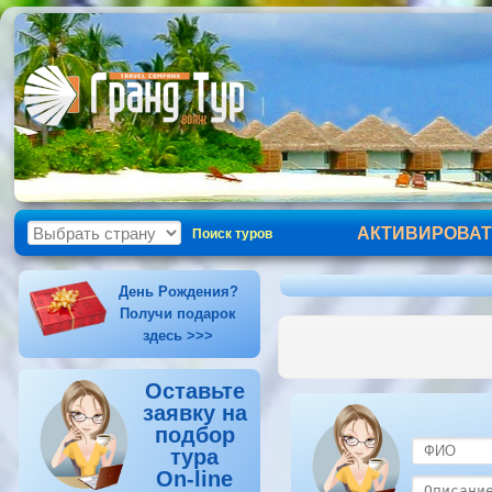
АКТИВИРОВАТ
Поиск туров
День Рождения?
Получи подарок
здесь >>>
Оставьте
заявку на
подбор
тура
On-line