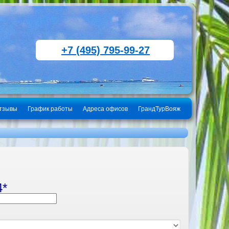
+7 (495) 795-99-27
тзывы
График работы
Адреса офисов
ГрандТурВояж
4*