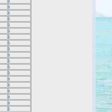
5
4
4
5
3
3
5
5
5
4
5
5
5
4
4
4
4
4
5