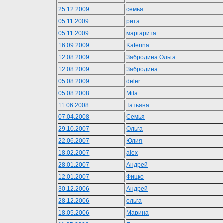
25.12.2009
семья
05.11.2009
рита
05.11.2009
маргарита
16.09.2009
Katerina
12.08.2009
Забродина Ольга
12.08.2009
Забродина
05.08.2009
deler
05.08.2008
Mila
11.06.2008
Татьяна
07.04.2008
Семья
29.10.2007
Ольга
22.06.2007
Юлия
18.02.2007
alex
28.01.2007
Андрей
12.01.2007
Фицко
30.12.2006
Aндрей
28.12.2006
ольга
18.05.2006
Марина