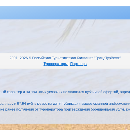
2001–2026 © Российская Туристическая Компания "ГрандТурВояж"
Туроператоры
|
Партнеры
 характер и ни при каких условиях не являются публичной офертой, опред
к доллару и 97.94 рубль к евро на дату публикации вышеуказанной информаци
 не ранее получения от туроператора подтверждения бронирования услуг, вхо