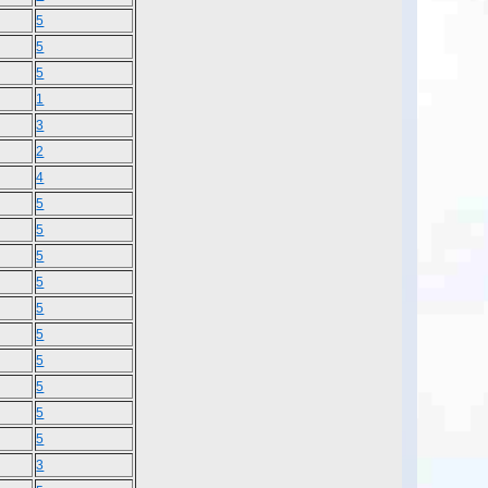
5
5
5
1
3
2
4
5
5
5
5
5
5
5
5
5
5
3