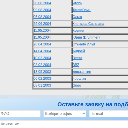
30.08.2004
Игорь
09.08.2004
ТаняиРома
05.08.2004
Ольга
25.06.2004
Клочкова Светлана
11.05.2004
Ксения
11.05.2004
Юрий (Drummer)
28.04.2004
Отькало Илья
14.04.2004
Андрей
10.03.2004
Веста
08.02.2004
BBZ
13.05.2003
константин
06.02.2003
ярослав
08.01.2003
Gugo
Оставьте заявку на подб