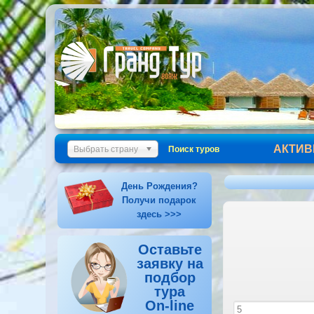
АКТИВ
Выбрать страну
Поиск туров
День Рождения?
Получи подарок
здесь >>>
Оставьте
заявку на
подбор
тура
On-line