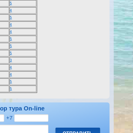
5
4
5
4
4
5
5
5
3
4
4
5
5
ор тура On-line
+7