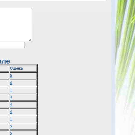
еле
Оценка
5
4
1
4
4
4
1
5
5