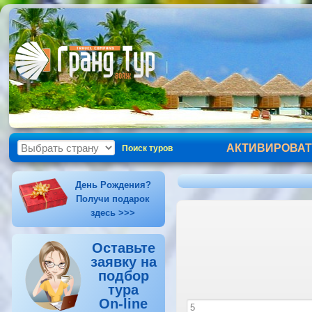
АКТИВИРОВАТ
Поиск туров
День Рождения?
Получи подарок
здесь >>>
Оставьте
заявку на
подбор
тура
On-line