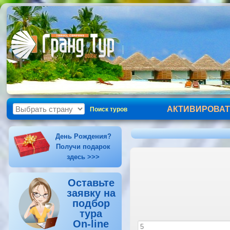
АКТИВИРОВАТ
Поиск туров
День Рождения?
Получи подарок
здесь >>>
Оставьте
заявку на
подбор
тура
On-line