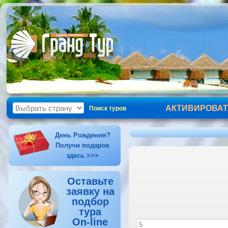
АКТИВИРОВАТ
Поиск туров
День Рождения?
Получи подарок
здесь >>>
Оставьте
заявку на
подбор
тура
On-line