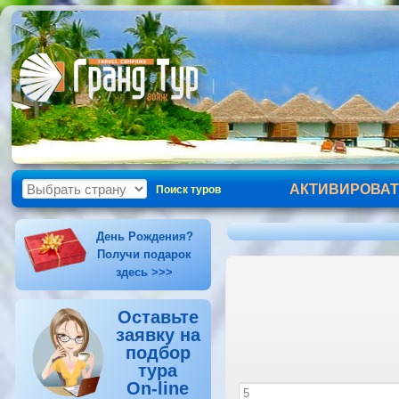
АКТИВИРОВАТ
Поиск туров
День Рождения?
Получи подарок
здесь >>>
Оставьте
заявку на
подбор
тура
On-line