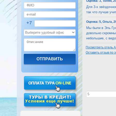
Оценка:
3, Толян, 2
Для 3-х звёздочно
так что лучше учит
Оценка:
5, Ольга, 
+7
Мы были в Эль Гун
довольно скромный
небольшие, с видом
Посмотреть отель Ar
Оставить отзыв по 