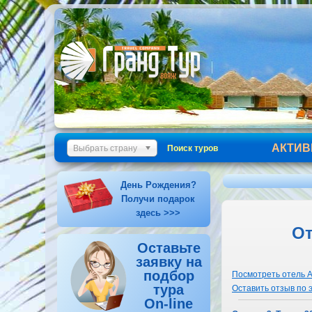
АКТИВ
Выбрать страну
Поиск туров
День Рождения?
Получи подарок
здесь >>>
От
Оставьте
заявку на
подбор
Посмотреть отель A
тура
Оставить отзыв по 
On-line