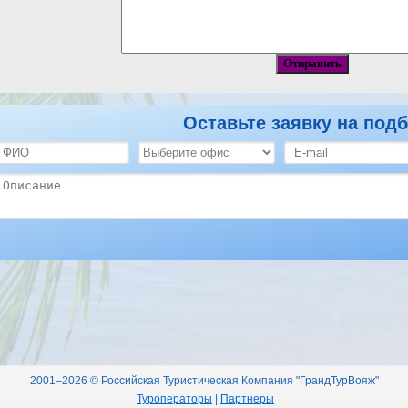
Оставьте заявку на подб
2001–2026 © Российская Туристическая Компания "ГрандТурВояж"
Туроператоры
|
Партнеры