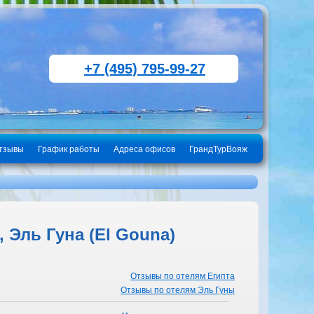
+7 (495) 795-99-27
тзывы
График работы
Адреса офисов
ГрандТурВояж
 Эль Гуна (El Gouna)
Отзывы по отелям Египта
Отзывы по отелям Эль Гуны