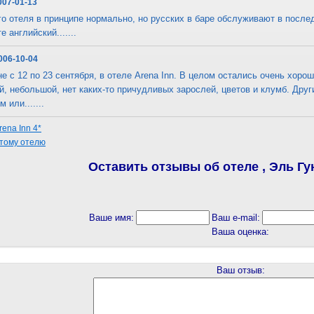
007-01-13
го отеля в принципе нормально, но русских в баре обслуживают в после
е английский.......
2006-10-04
е с 12 по 23 сентября, в отеле Arena Inn. В целом остались очень хоро
, небольшой, нет каких-то причудливых зарослей, цветов и клумб. Друг
 или.......
ena Inn 4*
этому отелю
Оставить отзывы об отеле , Эль Гун
Ваше имя:
Ваш e-mail:
Ваша оценка:
Ваш отзыв: