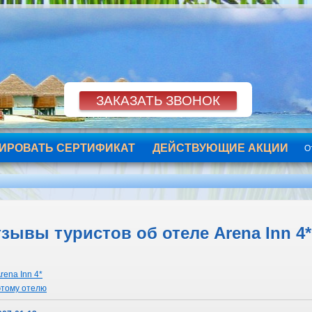
ИРОВАТЬ СЕРТИФИКАТ
ДЕЙСТВУЮЩИЕ АКЦИИ
О
зывы туристов об отеле Arena Inn 4*,
rena Inn 4*
этому отелю