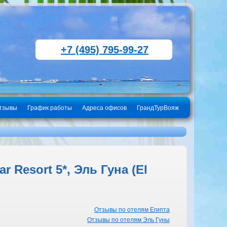
+7 (495) 795-99-27
тзывы
График работы
Адреса офисов
ГрандТурВояж
 Resort 5*, Эль Гуна (El
Отзывы по отелям Египта
Отзывы по отелям Эль Гуны