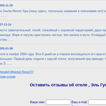
2008-11-20
е Savita Resort Spa (пишу здесь, поскольку названия в поисковике нет)
.....
007-12-14
росто замечательный, тихий, спокойный с огромной территорией, двух-т
 никогда. Море и лагуны кристалино чистые, без запаха и мути. И кажды
тви.......
2005-01-06
еле в ноябре 2004 года. Все 8 дней не уставали восхищаться его красот
большая. Первый день ходили с картой отеля, полученной при приезде.
 Э.......
eraton Miramar Resort 5*
этому отелю
Оставить отзывы об отеле , Эль Гун
Ваше имя:
Ваш e-mail: