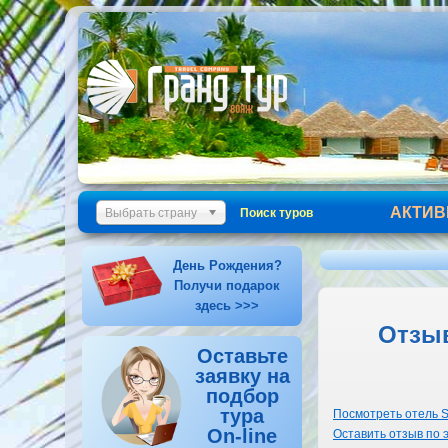
АКТИВ
Выбрать страну
Поиск туров
День Рождения?
Получи подарок
здесь >>>
Отзыв
Оставьте
заявку на
подбор
тура
Посмотреть отель Sh
On-line
Оставить отзыв по 