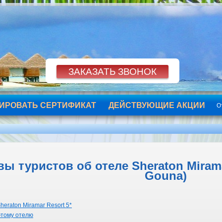
ИРОВАТЬ СЕРТИФИКАТ
ДЕЙСТВУЮЩИЕ АКЦИИ
О
ы туристов об отеле Sheraton Miramar
Gouna)
eraton Miramar Resort 5*
этому отелю