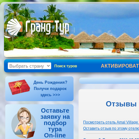
АКТИВИРОВАТ
Поиск туров
День Рождения?
Получи подарок
здесь >>>
Отзывы т
Оставьте
заявку на
подбор
Посмотреть отель Amal Village
тура
Оставить отзыв по этому отел
On-line