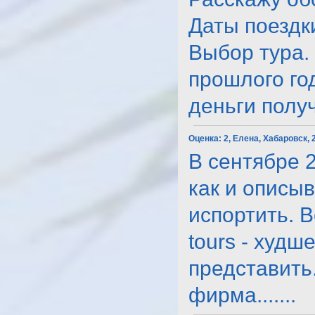
Даты поездки
Выбор тура. 
прошлого год
деньги получе
Оценка:
2, Елена, Хабаровск, 
В сентябре 2
как и описыв
испортить. 
tours - худ
представить
фирма.......