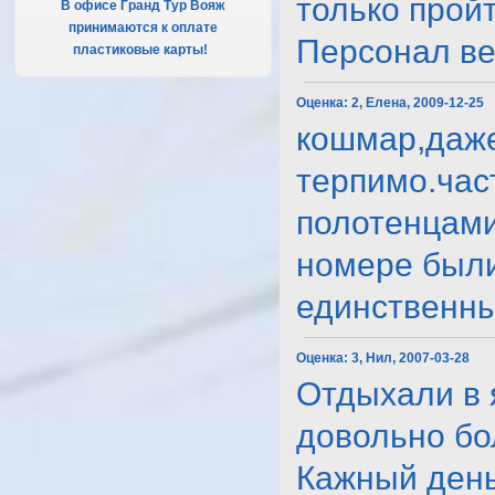
только прой
В офисе Гранд Тур Вояж
принимаются к оплате
Персонал ве..
пластиковые карты!
.
Оценка:
2, Елена, 2009-12-25
кошмар,даже 
терпимо.час
полотенцами
номере были
единственный
Оценка:
3, Нил, 2007-03-28
Отдыхали в 
довольно бо
Кажный день