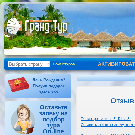
АКТИВИРОВАТ
Поиск туров
День Рождения?
Получи подарок
здесь >>>
Отзывы
Оставьте
заявку на
подбор
Посмотреть отель El Tabia 3*
тура
Оставить отзыв по этому отел
On-line