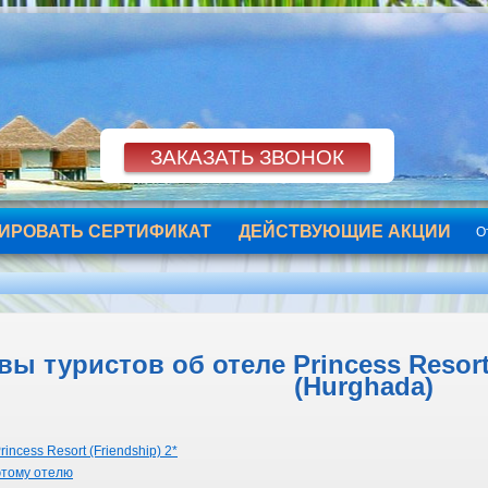
ИРОВАТЬ СЕРТИФИКАТ
ДЕЙСТВУЮЩИЕ АКЦИИ
О
ы туристов об отеле Princess Resort 
(Hurghada)
incess Resort (Friendship) 2*
этому отелю