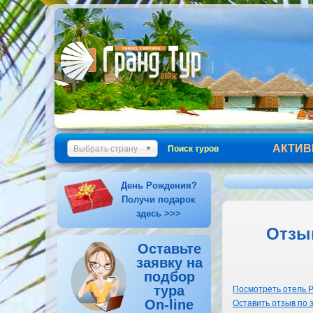
АКТИВ
Выбрать страну
Поиск туров
День Рождения?
Получи подарок
здесь >>>
Отзыв
Оставьте
заявку на
подбор
тура
Посмотреть отель Pr
On-line
Оставить отзыв по 