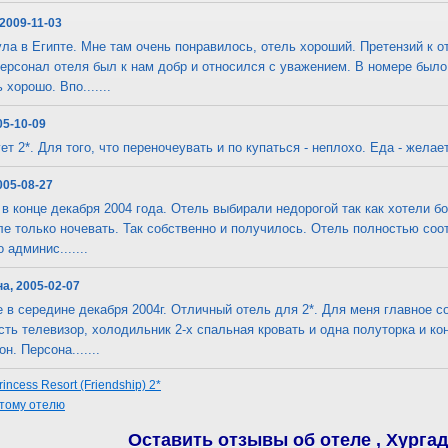
 2009-11-03
ла в Египте. Мне там очень понравилось, отель хороший. Претензий к от
сонал отеля был к нам добр и относился с уважением. В номере было 
хорошо. Впо.......
05-10-09
т 2*. Для того, что переночеувать и по купаться - неплохо. Еда - желает
005-08-27
в конце декабря 2004 года. Отель выбирали недорогой так как хотели б
еле только ночевать. Так собственно и получилось. Отель полностью соо
 админис.......
на, 2005-02-07
в середине декабря 2004г. Отличный отель для 2*. Для меня главное со
сть телевизор, холодильник 2-х спальная кровать и одна полуторка и к
н. Персона.......
ncess Resort (Friendship) 2*
этому отелю
Оставить отзывы об отеле , Хургад