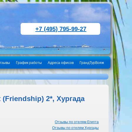
+7 (495) 795-99-27
тзывы
График работы
Адреса офисов
ГрандТурВояж
(Friendship) 2*, Хургада
Отзывы по отелям Египта
Отзывы по отелям Хургады