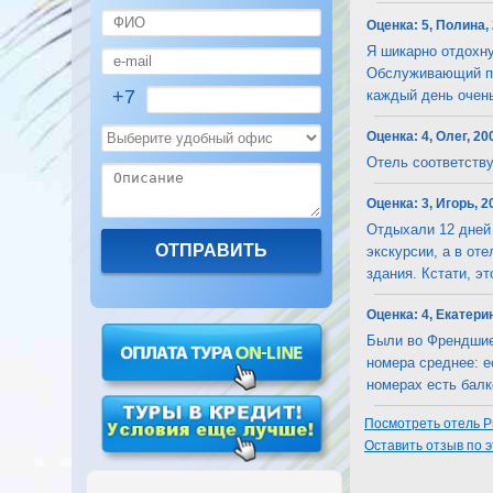
Оценка:
5, Полина,
Я шикарно отдохну
Обслуживающий пер
+7
каждый день очень 
Оценка:
4, Олег, 20
Отель соответствуе
Оценка:
3, Игорь, 2
Отдыхали 12 дней 
экскурсии, а в от
здания. Кстати, это
Оценка:
4, Екатери
Были во Френдшие 
номера среднее: е
номерах есть балко
Посмотреть отель Pri
Оставить отзыв по 