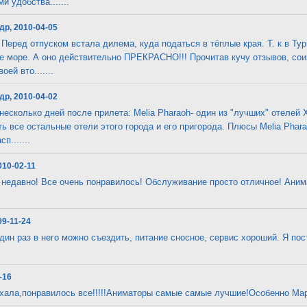
и удобства.......
др, 2010-04-05
 Перед отпуском встала дилема, куда податься в тёплые края. Т. к в Ту
ое море. А оно действительно ПРЕКРАСНО!!! Прочитав кучу отзывов, со
ей вто.......
др, 2010-04-02
 несколько дней после прилета: Melia Pharaoh- один из "лучших" отелей
ь все остальные отели этого города и его пригорода. Плюсы Melia Phar
п.......
010-02-11
 недавно! Все очень понравилось! Обслуживание просто отличное! Аним
09-11-24
дин раз в него можно съездить, питание сносное, сервис хороший. Я пос
1-16
хала,понравилось все!!!!!Аниматоры самые самые лучшие!Особенно Марин