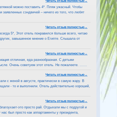
Читать отзыв полностью→
с натяжкой можно поставить 4*. Пляж ужасный. Чтобы
и заявленных сэндвичей – ничего из того, что любят
Читать отзыв полностью→
 всегда 5*, Этот отель понравился больше всего, читаю
других, завышенное мнение о Египте. Слышала от
Читать отзыв полностью→
имация отличная, еда разнообразная. С детьми
ле. Очень советуем этот отель. Не пожалеете. .......
Читать отзыв полностью→
али с женой в августе, практически в самую жару. В
обещали - то и выполнили. Отель действительно хороший,
Читать отзыв полностью→
 благоухает-это просто рай. Отдыхали мы с подругой и
 нас был просто как аппартаменты у президента,