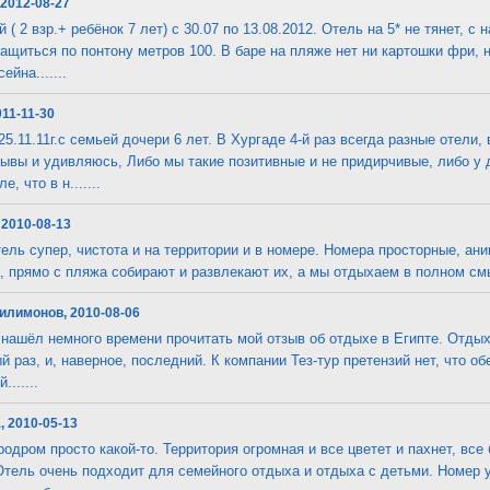
 2012-08-27
( 2 взр.+ ребёнок 7 лет) с 30.07 по 13.08.2012. Отель на 5* не тянет, 
тащиться по понтону метров 100. В баре на пляже нет ни картошки фри, н
ейна.......
011-11-30
5.11.11г.с семьей дочери 6 лет. В Хургаде 4-й раз всегда разные отели,
ывы и удивляюсь, Либо мы такие позитивные и не придирчивые, либо у 
, что в н.......
 2010-08-13
ель супер, чистота и на территории и в номере. Номера просторные, ан
, прямо с пляжа собирают и развлекают их, а мы отдыхаем в полном смыс
илимонов, 2010-08-06
 нашёл немного времени прочитать мой отзыв об отдыхе в Египте. Отдых
й раз, и, наверное, последний. К компании Тез-тур претензий нет, что 
......
, 2010-05-13
эродром просто какой-то. Территория огромная и все цветет и пахнет, все
тель очень подходит для семейного отдыха и отдыха с детьми. Номер у