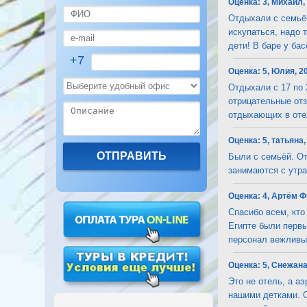
Оценка:
3, Михаил,
Отдыхали с семьёй 
искупаться, надо 
дети! В баре у басс
+7
Оценка:
5, Юлия, 2
Отдыхали с 17 по 2
отрицательные отз
отдыхающих в отеле
Оценка:
5, татьяна,
Были с семьёй. От
занимаются с утра
Оценка:
4, Артём Ф
Спасибо всем, кто
Египте были первы
персонал вежливый.
Оценка:
5, Снежана
Это не отель, а а
нашими детками. О