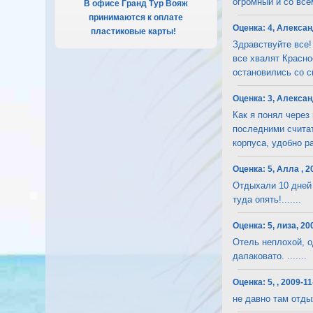
огромный и со всем
В офисе Гранд Тур Вояж
принимаются к оплате
Оценка:
4, Алексан
пластиковые карты!
.
Здравствуйте все!
все хвалят Красн
остановились со сво
Оценка:
3, Алексан
Как я понял через
последними считат
корпуса, удобно рас
Оценка:
5, Алла , 2
Отдыхали 10 дней
туда опять!.......
Оценка:
5, лиза, 20
Отель неплохой, о
далаковато. .......
Оценка:
5, , 2009-1
не давно там отды