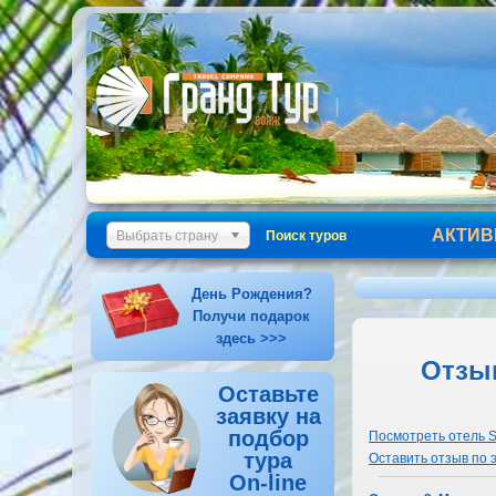
АКТИВ
Выбрать страну
Поиск туров
День Рождения?
Получи подарок
здесь >>>
Отзыв
Оставьте
заявку на
подбор
Посмотреть отель S
тура
Оставить отзыв по 
On-line