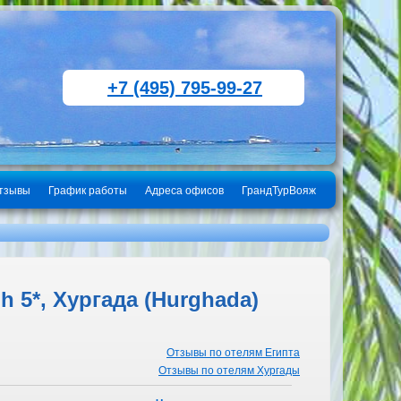
+7 (495) 795-99-27
тзывы
График работы
Адреса офисов
ГрандТурВояж
 5*, Хургада (Hurghada)
Отзывы по отелям Египта
Отзывы по отелям Хургады