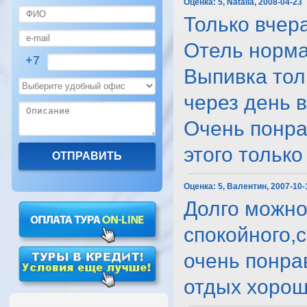
Оценка:
5, Natalia, 2008-04-23
Только вчер
Отель норма
+7
Выпивка тол
через день 
Очень понра
этого только п
Оценка:
5, Валентин, 2007-10-
Долго можно 
спокойного,
очень понра
отдых хороший