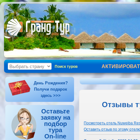
АКТИВИРОВАТ
Поиск туров
День Рождения?
Получи подарок
здесь >>>
Отзывы ту
Оставьте
заявку на
подбор
Посмотреть отель Nuweiba Res
тура
Оставить отзыв по этому отел
On-line