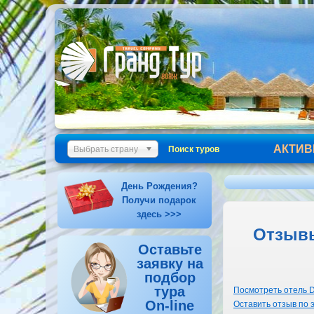
АКТИВ
Выбрать страну
Поиск туров
День Рождения?
Получи подарок
здесь >>>
Отзывы
Оставьте
заявку на
подбор
тура
Посмотреть отель D
On-line
Оставить отзыв по 