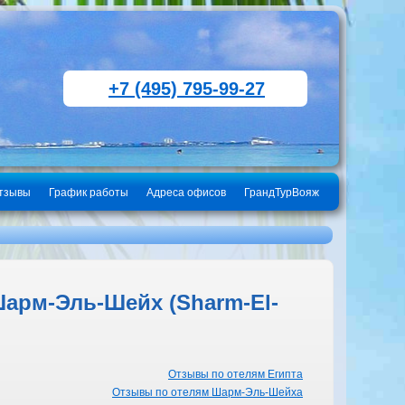
+7 (495) 795-99-27
тзывы
График работы
Адреса офисов
ГрандТурВояж
Шарм-Эль-Шейх (Sharm-El-
Отзывы по отелям Египта
Отзывы по отелям Шарм-Эль-Шейха