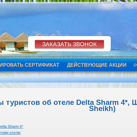
ИРОВАТЬ СЕРТИФИКАТ
ДЕЙСТВУЮЩИЕ АКЦИИ
О
 туристов об отеле Delta Sharm 4*, 
Sheikh)
elta Sharm 4*
этому отелю