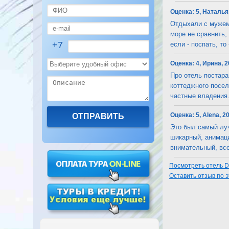
Оценка:
5, Наталья
Отдыхали с мужем 
море не сравнить,
+7
если - поспать, то - 
Оценка:
4, Ирина, 2
Про отель постара
коттеджного посел
частные владения. Н
Оценка:
5, Alena, 2
Это был самый луч
шикарный, анимаци
внимательный, всег
Посмотреть отель D
Оставить отзыв по 