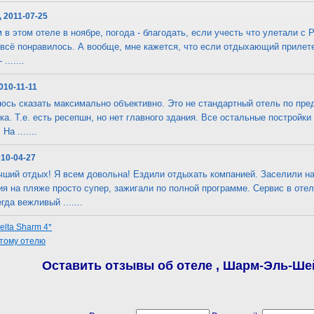
, 2011-07-25
в этом отеле в ноябре, погода - благодать, если учесть что улетали с 
 всё понравилось. А вообще, мне кажется, что если отдыхающий прилетел
.......
010-11-11
юсь сказать максимально объективно. Это не стандартный отель по пред
ка. Т.е. есть ресепшн, но нет главного здания. Все остальные постройки
а .......
010-04-27
ший отдых! Я всем довольна! Ездили отдыхать компанией. Заселили на
я на пляже просто супер, зажигали по полной программе. Сервис в оте
да вежливый .......
elta Sharm 4*
этому отелю
Оставить отзывы об отеле , Шарм-Эль-Шей