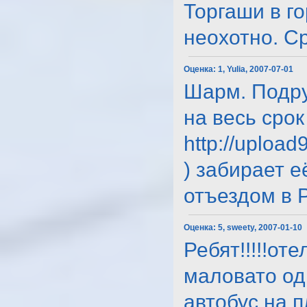
Торгаши в г
неохотно. Сра
Оценка:
1, Yulia, 2007-07-01
Шарм. Подру
на весь срок
http://uplo
) забирает е
отъездом в Ро
Оценка:
5, sweety, 2007-01-10
Ребят!!!!!от
маловато одн
автобус на п