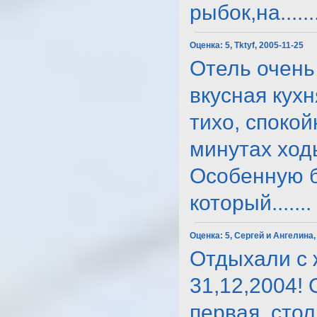
рыбок,на......
Оценка:
5, Tktyf, 2005-11-25
Отель очень
вкусная кухн
тихо, споко
минутах ходь
Особенную б
который.......
Оценка:
5, Сергей и Ангелина,
Отдыхали с 
31,12,2004!
первая, стол