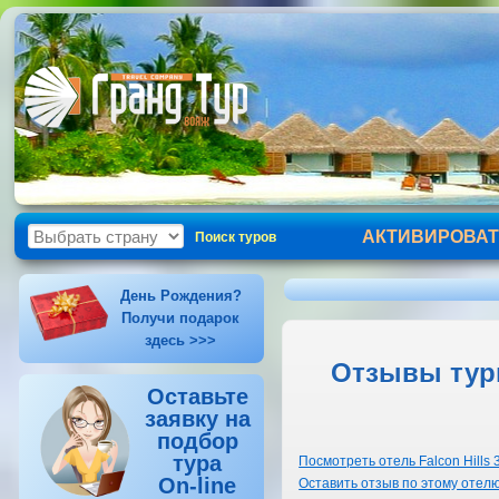
АКТИВИРОВАТ
Поиск туров
День Рождения?
Получи подарок
здесь >>>
Отзывы тури
Оставьте
заявку на
подбор
тура
Посмотреть отель Falcon Hills 
On-line
Оставить отзыв по этому отел