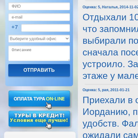
Оценка:
5, Наталья, 2014-11-0
Отдыхали 10
что запомнил
+7
выбирали по
сначала пос
устроило. З
этаже у мален
Оценка:
5, рая, 2011-01-21
Приехали в 
Иорданию, п
удобств. Фа
ожидали сам