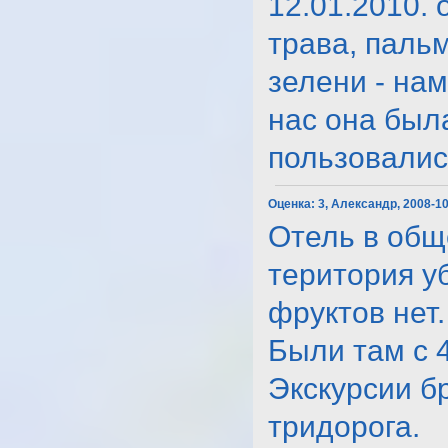
12.01.2010. 
трава, паль
зелени - на
нас она был
пользовались.
Оценка:
3, Александр, 2008-1
Отель в общ
територия у
фруктов нет.
Были там с 4
Экскурсии бр
тридорога.