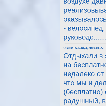
воздухе дав
реализовыва
оказывалось
- велосипед.
руководс......
Оценка:
5, Nadya, 2010-01-22
Отдыхали в 
на бесплатн
недалеко от
что мы и де
(бесплатно)
радушный, вн