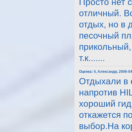
Просто нет 
отличный. В
отдых, но в 
песочный пля
прикольный, 
т.к.......
Оценка:
4, Александр, 2006-0
Отдыхали в 
напротив HI
хороший гид
откажется по
выбор.На ко