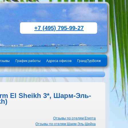
+7 (495) 795-99-27
тзывы
График работы
Адреса офисов
ГрандТурВояж
m El Sheikh 3*, Шарм-Эль-
kh)
Отзывы по отелям Египта
Отзывы по отелям Шарм-Эль-Шейха