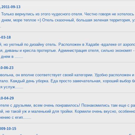
, 2011-09-13
Только вернулись из этого чудесного отеля. Честно говоря не хотелось о
в днем, море теплое =) Отель сказочный, большая зеленая территория, 
.
1-03-18
й, но уютный по дизайну отель. Расположен в Хадабе -вдалеке от аэропо
я, диваны и кресла протертые. Администрация отеля, сильно экономят - 
нем в .......
10-06-23
вольна, он вполне соответствует своей категории. Удобно расположен и
тало. Каждый день уборка. Еда просто замечательная, хороший выбор б
 услуж.......
10-04-29
теле с друзьями, всем очень понравилось! Познакомились там еще с р
й, не такой уж и маленький для тройки. Кормили очень вкусно, особенно
ению с егип.......
2009-10-15