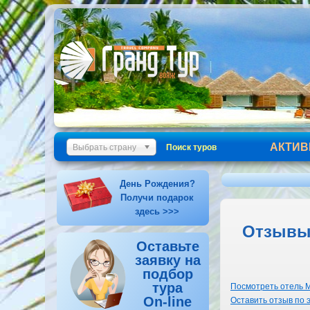
АКТИВ
Выбрать страну
Поиск туров
День Рождения?
Получи подарок
здесь >>>
Отзывы 
Оставьте
заявку на
подбор
тура
Посмотреть отель M
On-line
Оставить отзыв по 