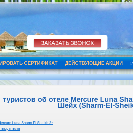
ИРОВАТЬ СЕРТИФИКАТ
ДЕЙСТВУЮЩИЕ АКЦИИ
О
туристов об отеле Mercure Luna Shar
Шейх (Sharm-El-Shei
ercure Luna Sharm El Sheikh 3*
этому отелю