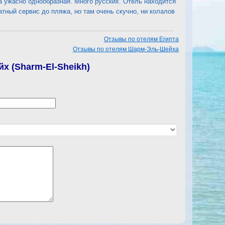
да ужасно однообразная. Много русских. Отель находится
атный сервис до пляжа, но там очень скучно, ни колалов
Отзывы по отелям Египта
Отзывы по отелям Шарм-Эль-Шейха
х (Sharm-El-Sheikh)