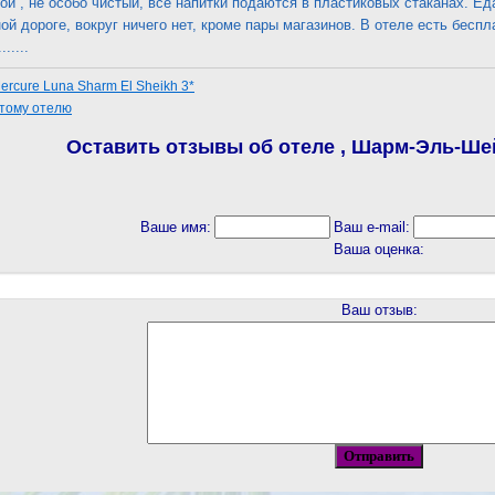
ой , не особо чистый, все напитки подаются в пластиковых стаканах. Е
ой дороге, вокруг ничего нет, кроме пары магазинов. В отеле есть беспл
.....
rcure Luna Sharm El Sheikh 3*
этому отелю
Оставить отзывы об отеле , Шарм-Эль-Шей
Ваше имя:
Ваш e-mail:
Ваша оценка:
Ваш отзыв: