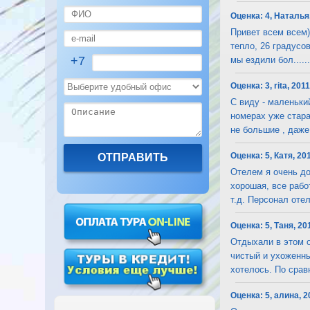
Оценка:
4, Наталья
Привет всем всем) 
тепло, 26 градусо
+7
мы ездили бол......
Оценка:
3, rita, 201
С виду - маленьки
номерах уже стара
не большие , даже д
Оценка:
5, Катя, 20
Отелем я очень до
хорошая, все рабо
т.д. Персонал отеля
Оценка:
5, Таня, 20
Отдыхали в этом о
чистый и ухоженны
хотелось. По сравн
Оценка:
5, алина, 