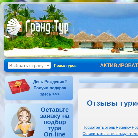
АКТИВИРОВАТ
Поиск туров
День Рождения?
Получи подарок
здесь >>>
Отзывы турис
Оставьте
заявку на
подбор
тура
Посмотреть отель Regency Hote
On-line
Оставить отзыв по этому отел