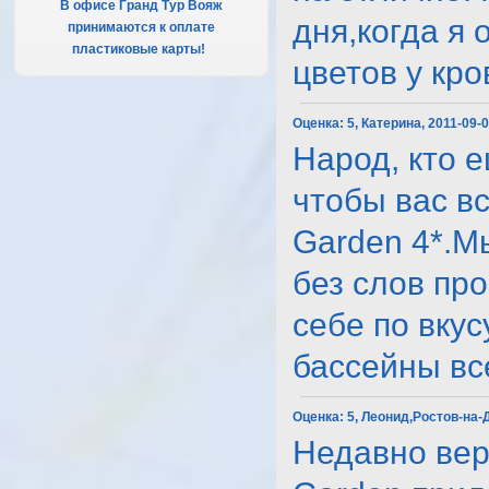
В офисе Гранд Тур Вояж
дня,когда я
принимаются к оплате
пластиковые карты!
.
цветов у крова
Оценка:
5, Катерина, 2011-09-
Народ, кто е
чтобы вас в
Garden 4*.М
без слов пр
себе по вку
бассейны все .
Оценка:
5, Леонид,Ростов-на-Д
Недавно вер