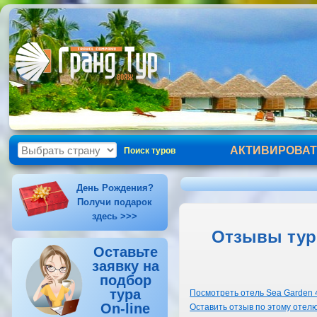
АКТИВИРОВАТ
Поиск туров
День Рождения?
Получи подарок
здесь >>>
Отзывы тури
Оставьте
заявку на
подбор
тура
Посмотреть отель Sea Garden 
On-line
Оставить отзыв по этому отел