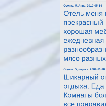
Оценка:
5, Анна, 2010-05-14
Отель меня 
прекрасный 
хорошая меб
ежедневная 
разнообразна
мясо разных 
Оценка:
5, лариса, 2009-11-16
Шикарный от
отдыха. Еда
Комнаты бол
все понравило