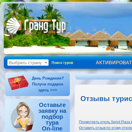
АКТИВИРОВАТ
Поиск туров
День Рождения?
Получи подарок
здесь >>>
Отзывы турист
Оставьте
заявку на
подбор
тура
Посмотреть отель Sprint Plaza 
On-line
Оставить отзыв по этому отел