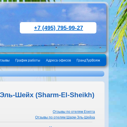
+7 (495) 795-99-27
тзывы
График работы
Адреса офисов
ГрандТурВояж
Эль-Шейх (Sharm-El-Sheikh)
Отзывы по отелям Египта
Отзывы по отелям Шарм-Эль-Шейха