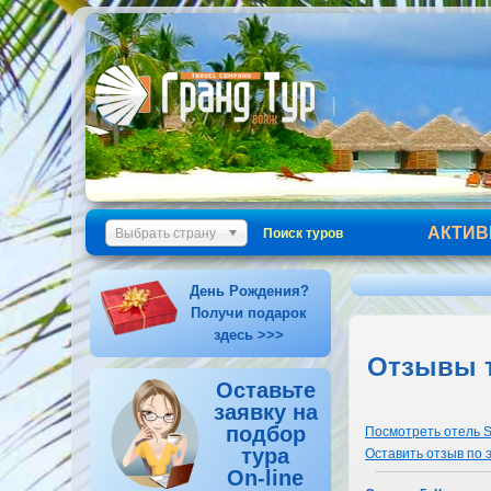
АКТИВ
Выбрать страну
Поиск туров
День Рождения?
Получи подарок
здесь >>>
Отзывы т
Оставьте
заявку на
подбор
Посмотреть отель S
тура
Оставить отзыв по 
On-line