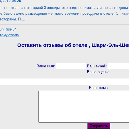
а, 2010-04-26
пет в отель с категорией 3 звезды, это надо понимать. Лично за те деньг
не было важно размещение – я мало времени проводила в отеле. С питан
стораны. П.......
un Rise 3*
этому отелю
Оставить отзывы об отеле , Шарм-Эль-Шей
Ваше имя:
Ваш e-mail:
Ваша оценка:
Ваш отзыв: