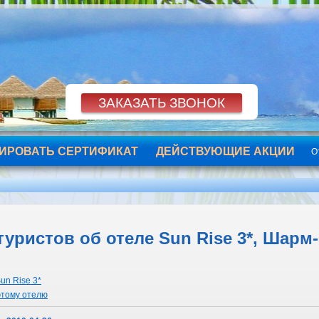
ИРОВАТЬ СЕРТИФИКАТ
ДЕЙСТВУЮЩИЕ АКЦИИ
О
уристов об отеле Sun Rise 3*, Шарм-
un Rise 3*
этому отелю