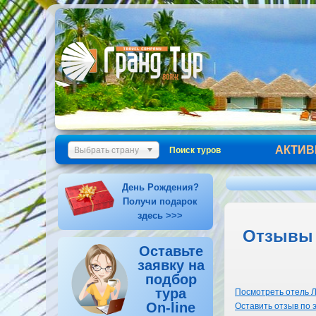
АКТИВ
Выбрать страну
Поиск туров
День Рождения?
Получи подарок
здесь >>>
Отзывы 
Оставьте
заявку на
подбор
тура
Посмотреть отель Л
On-line
Оставить отзыв по 