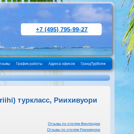
+7 (495) 795-99-27
тзывы
График работы
Адреса офисов
ГрандТурВояж
ihi) туркласс, Риихивуори
Отзывы по отелям Финляндии
Отзывы по отелям Риихивуори