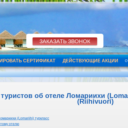
ИРОВАТЬ СЕРТИФИКАТ
ДЕЙСТВУЮЩИЕ АКЦИИ
О
туристов об отеле Ломариихи (Lomari
(Riihivuori)
омариихи (Lomariihi) туркласс
этому отелю