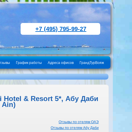
+7 (495) 795-99-27
тзывы
График работы
Адреса офисов
ГрандТурВояж
Hotel & Resort 5*, Абу Даби
 Ain)
Отзывы по отелям ОАЭ
Отзывы по отелям Абу Даби