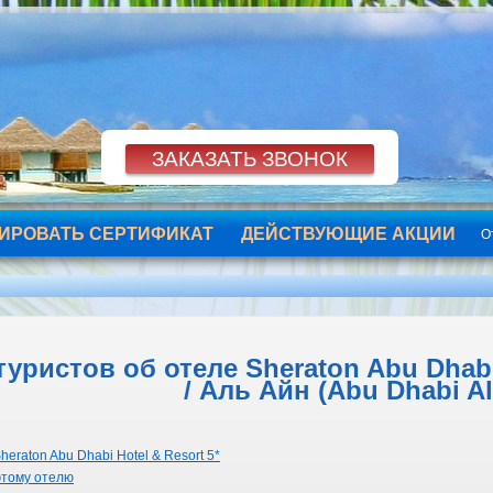
ИРОВАТЬ СЕРТИФИКАТ
ДЕЙСТВУЮЩИЕ АКЦИИ
О
ристов об отеле Sheraton Abu Dhabi 
/ Аль Айн (Abu Dhabi Al
eraton Abu Dhabi Hotel & Resort 5*
этому отелю