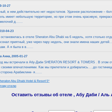
10-10-27
ый, в нем действительно нет недостатков. Удачное расположение – бол
ель имеет небольшую территорию, но при этом очень красивую, прекрас
елочей д.......
2010-04-23
 остановилась в отеле Sheraton Abu Dhabi на 6 недель, хотя столько от
сонал приятный, уже через пару недель, они знали имена наших детей
. А я была в в.......
а Анна, 2005-01-27
год мы встречали в Абу-Даби SHERATON RESORT & TOWERS . В этом от
своими впечатлениями. Как мы прилетели и добирались.....до гостиницы 
торона Арабиклинк- я.......
eraton Abu Dhabi Hotel & Resort 5*
этому отелю
Оставить отзывы об отеле , Абу Даби / Аль А