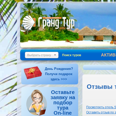
АКТИВ
Выбрать страну
Поиск туров
День Рождения?
Получи подарок
здесь >>>
Отзывы ту
Оставьте
заявку на
подбор
тура
Посмотреть отель Sh
On-line
Оставить отзыв по 