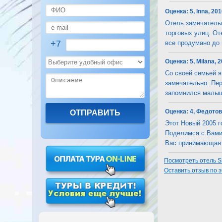
Оценка:
5, Inna, 20
Отель замечательн
торговых улиц. От
+7
все продумано до м
Оценка:
5, Milana, 
Со своей семьей я
замечательно. Пер
запомнился малышам
Оценка:
4, Федотов
Этот Новый 2005 
Поделимся с Вами 
Вас принимающая с
Посмотреть отель Sh
Оставить отзыв по 