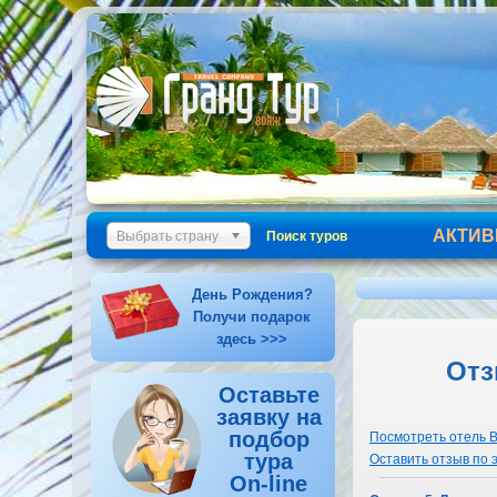
АКТИВ
Выбрать страну
Поиск туров
День Рождения?
Получи подарок
здесь >>>
Отз
Оставьте
заявку на
подбор
Посмотреть отель Bei
тура
Оставить отзыв по 
On-line