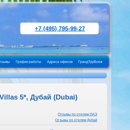
+7 (495) 795-99-27
тзывы
График работы
Адреса офисов
ГрандТурВояж
illas 5*, Дубай (Dubai)
Отзывы по отелям ОАЭ
Отзывы по отелям Дубай