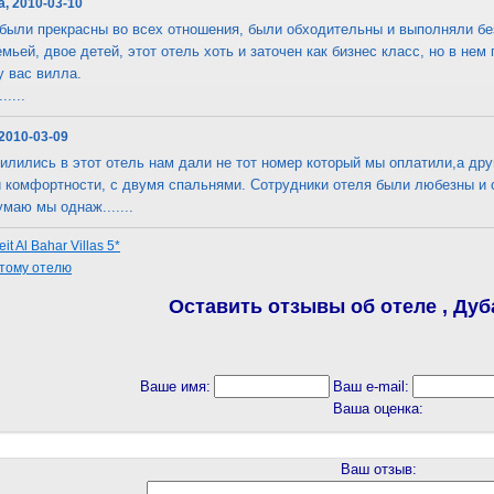
, 2010-03-10
были прекрасны во всех отношения, были обходительны и выполняли бе
мьей, двое детей, этот отель хоть и заточен как бизнес класс, но в не
у вас вилла.
....
 2010-03-09
силились в этот отель нам дали не тот номер который мы оплатили,а дру
 комфортности, с двумя спальнями. Сотрудники отеля были любезны и 
маю мы однаж.......
t Al Bahar Villas 5*
этому отелю
Оставить отзывы об отеле , Дуба
Ваше имя:
Ваш e-mail:
Ваша оценка:
Ваш отзыв: