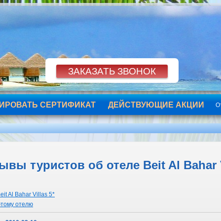
ИРОВАТЬ СЕРТИФИКАТ
ДЕЙСТВУЮЩИЕ АКЦИИ
О
ывы туристов об отеле Beit Al Bahar V
t Al Bahar Villas 5*
этому отелю