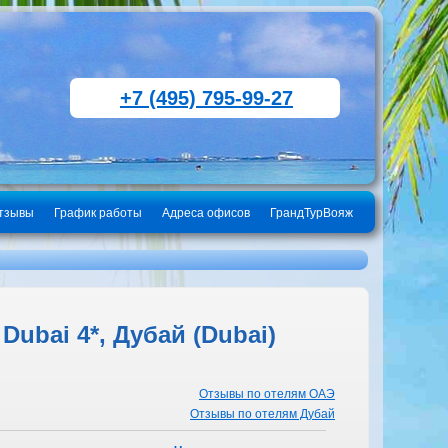
+7 (495) 795-99-27
тзывы
График работы
Адреса офисов
ГрандТурВояж
ubai 4*, Дубай (Dubai)
Отзывы по отелям ОАЭ
Отзывы по отелям Дубай