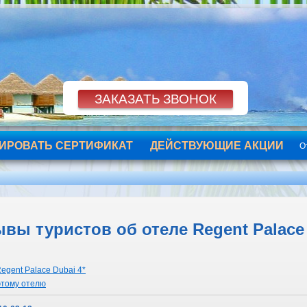
ИРОВАТЬ СЕРТИФИКАТ
ДЕЙСТВУЮЩИЕ АКЦИИ
О
вы туристов об отеле Regent Palace D
egent Palace Dubai 4*
этому отелю