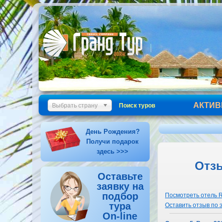
АКТИВ
Выбрать страну
Поиск туров
День Рождения?
Получи подарок
здесь >>>
Отзы
Оставьте
заявку на
подбор
Посмотреть отель R
тура
Оставить отзыв по 
On-line