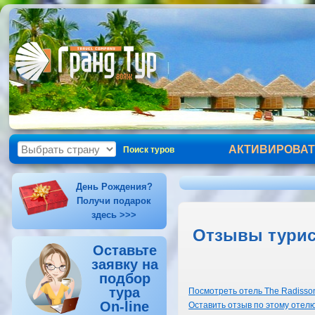
АКТИВИРОВАТ
Поиск туров
День Рождения?
Получи подарок
здесь >>>
Отзывы турист
Оставьте
заявку на
подбор
тура
Посмотреть отель The Radisson 
On-line
Оставить отзыв по этому отел