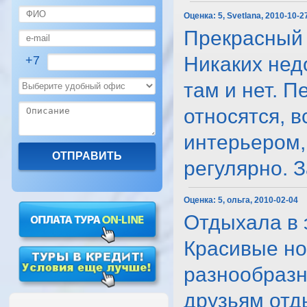
Оценка:
5, Svetlana, 2010-10-2
Прекрасный 
Никаких недо
+7
там и нет. 
относятся, 
интерьером,
регулярно. За
Оценка:
5, ольга, 2010-02-04
Отдыхала в 
Красивые но
разнообразн
друзьям отды